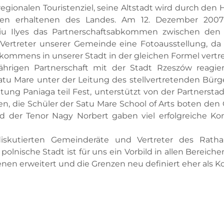
egionalen Touristenziel, seine Altstadt wird durch den 
n erhaltenen des Landes. Am 12. Dezember 2007 
iu Ilyes das Partnerschaftsabkommen zwischen den 
 Vertreter unserer Gemeinde eine Fotoausstellung, da
ommens in unserer Stadt in der gleichen Formel vertre
jährigen Partnerschaft mit der Stadt Rzeszów reagie
u Mare unter der Leitung des stellvertretenden Bürge
ung Paniaga teil Fest, unterstützt von der Partnerst
n, die Schüler der Satu Mare School of Arts boten de
der Tenor Nagy Norbert gaben viel erfolgreiche Konz
iskutierten Gemeinderäte und Vertreter des Ratha
lnische Stadt ist für uns ein Vorbild in allen Berei
en erweitert und die Grenzen neu definiert eher als K