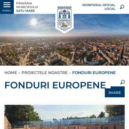
PRIMĂRIA
MONITORUL OFICIAL
MUNICIPIULUI
LOCAL
SATU MARE
MENU
HOME
›
PROIECTELE NOASTRE
›
FONDURI EUROPENE
×
FONDURI EUROPENE
SHARE