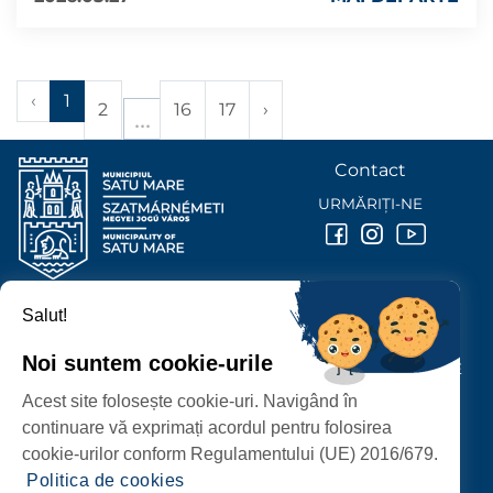
‹
1
2
16
17
›
Contact
URMĂRIȚI-NE
Salut!
PRIMĂRIA MUNICIPIULUI
SATU MARE
Noi suntem cookie-urile
P-ȚA 25 OCTOMBRIE, NR. 1 CORP M, 440026 SATU MARE
Acest site folosește cookie-uri. Navigând în
PROTECȚIA DATELOR PERSONALE
continuare vă exprimați acordul pentru folosirea
cookie-urilor conform Regulamentului (UE) 2016/679.
Politica de cookies