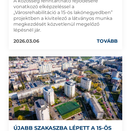
A közösség fenntartható fejlődésére
vonatkozó elképzeléssel a
„Városrehabilitáció a 15-ös lakónegyedben”
projektben a kivitelező a látványos munka
megkezdését közvetlenül megelőző
lépésnél jár.
2026.03.06
TOVÁBB
ÚJABB SZAKASZBA LÉPETT A 15-ÖS