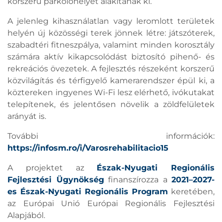
korszerű parkolóhelyet alakítanak ki.
A jelenleg kihasználatlan vagy leromlott területek
helyén új közösségi terek jönnek létre: játszóterek,
szabadtéri fitneszpálya, valamint minden korosztály
számára aktív kikapcsolódást biztosító pihenő- és
rekreációs övezetek. A fejlesztés részeként korszerű
közvilágítás és térfigyelő kamerarendszer épül ki, a
köztereken ingyenes Wi-Fi lesz elérhető, ivókutakat
telepítenek, és jelentősen növelik a zöldfelületek
arányát is.
További információk:
https://infosm.ro/i/Varosrehabilitacio15
A projektet az
Észak-Nyugati Regionális
Fejlesztési Ügynökség
finanszírozza a
2021–2027-
es Észak-Nyugati Regionális Program
keretében,
az Európai Unió Európai Regionális Fejlesztési
Alapjából.