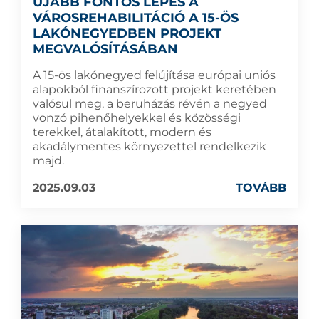
ÚJABB FONTOS LÉPÉS A
VÁROSREHABILITÁCIÓ A 15-ÖS
LAKÓNEGYEDBEN PROJEKT
MEGVALÓSÍTÁSÁBAN
A 15-ös lakónegyed felújítása európai uniós
alapokból finanszírozott projekt keretében
valósul meg, a beruházás révén a negyed
vonzó pihenőhelyekkel és közösségi
terekkel, átalakított, modern és
akadálymentes környezettel rendelkezik
majd.
2025.09.03
TOVÁBB