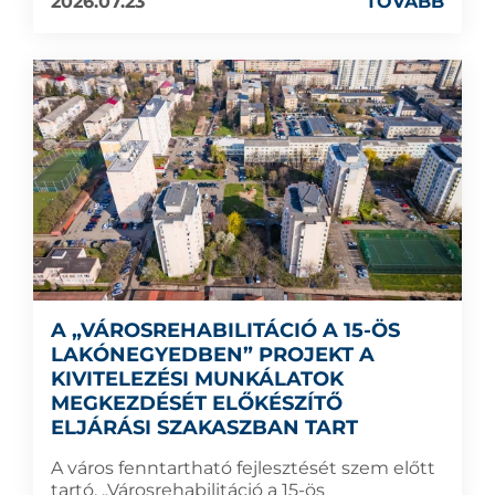
2026.07.23
TOVÁBB
A „VÁROSREHABILITÁCIÓ A 15-ÖS
LAKÓNEGYEDBEN” PROJEKT A
KIVITELEZÉSI MUNKÁLATOK
MEGKEZDÉSÉT ELŐKÉSZÍTŐ
ELJÁRÁSI SZAKASZBAN TART
A város fenntartható fejlesztését szem előtt
tartó, „Városrehabilitáció a 15-ös