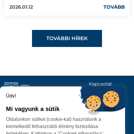
2026.01.12
TOVÁBB
TOVÁBBI HÍREK
Kapcsolat
KÖVESSENEK
Üdv!
Mi vagyunk a sütik
SZATMÁRNÉMETI
Oldalunkon sütiket (cookie-kat) használunk a
POLGÁRMESTERI HIVATAL
kiemelkedő felhasználói élmény biztosítása
P-ȚA 25 OCTOMBRIE, NR. 1 CORP M, 440026 SATU MARE
érdekében. Kattintson a "Cookiek elfogadása"