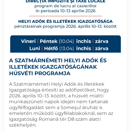
A SZATMÁRNÉMETI HELYI ADÓK ÉS
ILLETÉKEK IGAZGATÓSÁGÁNAK
HÚSVÉTI PROGRAMJA
A Szatmárnémeti Helyi Adók és Illetékek
Igazgatósága értesíti az adófizetőket, hogy
2026. április 10–13. között, a húsvét miatti
munkaszüneti napok idején nem tartanak
ügyfélfogadást sem a Someşul áruház 4.
emeletén működő ügyfélablakoknál, sem az
igazgatóság Romană tér D8 szám alatti
székhelyén.