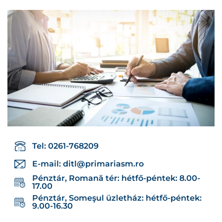
Tel: 0261-768209
E-mail:
ditl@primariasm.ro
Pénztár, Romană tér: hétfő-péntek: 8.00-
17.00
Pénztár, Someşul üzletház: hétfő-péntek:
9.00-16.30