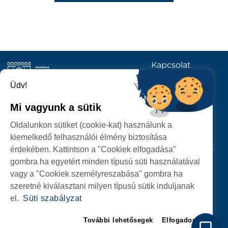
Kapcsolat
KÖVESSENEK
Üdv!
Mi vagyunk a sütik
SZATMÁRNÉMETI
Oldalunkon sütiket (cookie-kat) használunk a
POLGÁRMESTERI HIVATAL
kiemelkedő felhasználói élmény biztosítása
P-ȚA 25 OCTOMBRIE, NR. 1 CORP M, 440026 SATU MARE
érdekében. Kattintson a "Cookiek elfogadása"
gombra ha egyetért minden típusú süti használatával
SZEMÉLYES ADATOK VÉDELME
vagy a "Cookiek személyreszabása" gombra ha
szeretné kiválasztani milyen típusú sütik induljanak
el.
Süti szabályzat
További lehetősegek
Elfogadom