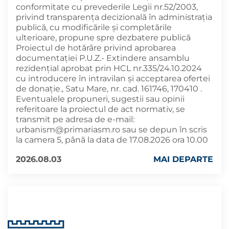
conformitate cu prevederile Legii nr.52/2003,
privind transparența decizională în administrația
publică, cu modificările și completările
ulterioare, propune spre dezbatere publică
Proiectul de hotărâre privind aprobarea
documentației P.U.Z.- Extindere ansamblu
rezidenţial aprobat prin HCL nr.335/24.10.2024
cu introducere în intravilan şi acceptarea ofertei
de donaţie., Satu Mare, nr. cad. 161746, 170410 .
Eventualele propuneri, sugestii sau opinii
referitoare la proiectul de act normativ, se
transmit pe adresa de e-mail:
urbanism@primariasm.ro
sau se depun în scris
la camera 5, până la data de 17.08.2026 ora 10.00
2026.08.03
MAI DEPARTE