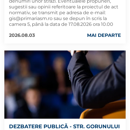
denumiri unor străzi. Eventualele propuneri,
sugestii sau opinii referitoare la proiectul de act
normativ, se transmit pe adresa de e-mail:
gis@primariasm.ro
sau se depun în scris la
camera 5, până la data de 17.08.2026 ora 10.00
2026.08.03
MAI DEPARTE
DEZBATERE PUBLICĂ - STR. GORUNULUI