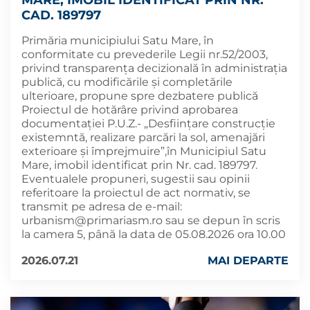
MARE, IMOBIL IDENTIFICAT PRIN NR.
CAD. 189797
Primăria municipiului Satu Mare, în
conformitate cu prevederile Legii nr.52/2003,
privind transparența decizională în administrația
publică, cu modificările și completările
ulterioare, propune spre dezbatere publică
Proiectul de hotărâre privind aprobarea
documentației P.U.Z.- „Desființare construcție
existemntă, realizare parcări la sol, amenajări
exterioare și împrejmuire”,în Municipiul Satu
Mare, imobil identificat prin Nr. cad. 189797.
Eventualele propuneri, sugestii sau opinii
referitoare la proiectul de act normativ, se
transmit pe adresa de e-mail:
urbanism@primariasm.ro
sau se depun în scris
la camera 5, până la data de 05.08.2026 ora 10.00
2026.07.21
MAI DEPARTE