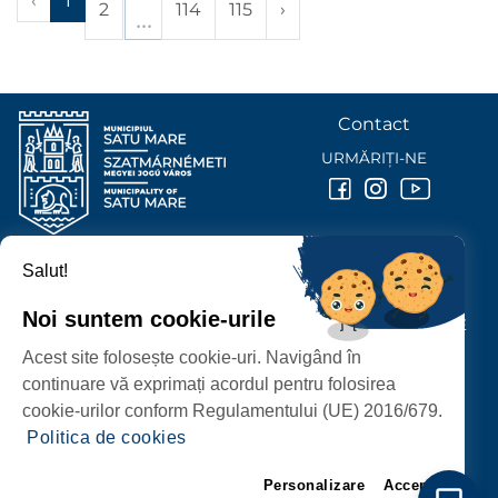
‹
1
2
114
115
›
Contact
URMĂRIȚI-NE
Salut!
PRIMĂRIA MUNICIPIULUI
SATU MARE
Noi suntem cookie-urile
P-ȚA 25 OCTOMBRIE, NR. 1 CORP M, 440026 SATU MARE
Acest site folosește cookie-uri. Navigând în
PROTECȚIA DATELOR PERSONALE
continuare vă exprimați acordul pentru folosirea
cookie-urilor conform Regulamentului (UE) 2016/679.
Politica de cookies
Personalizare
Accept