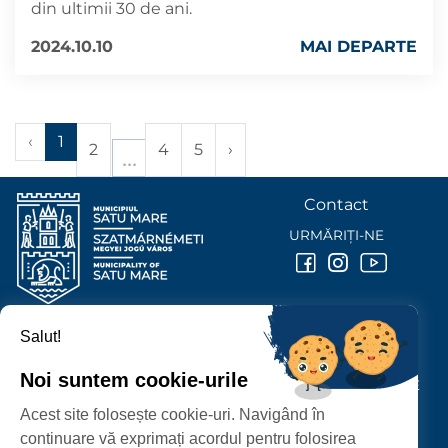
din ultimii 30 de ani.
2024.10.10
MAI DEPARTE
‹
1
2
4
5
›
Contact
URMĂRIȚI-NE
Salut!
PRIMĂRIA MUNICIPIULUI
SATU MARE
Noi suntem cookie-urile
P-ȚA 25 OCTOMBRIE, NR. 1 CORP M, 440026 SATU MARE
Acest site folosește cookie-uri. Navigând în
PROTECȚIA DATELOR PERSONALE
continuare vă exprimați acordul pentru folosirea