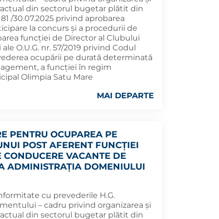
actual din sectorul bugetar plătit din
181 /30.07.2025 privind aprobarea
ticipare la concurs și a procedurii de
rea funcției de Director al Clubului
ale O.U.G. nr. 57/2019 privind Codul
 vederea ocupării pe durată determinată
nagement, a funcţiei în regim
icipal Olimpia Satu Mare
MAI DEPARTE
E PENTRU OCUPAREA PE
NUI POST AFERENT FUNCȚIEI
E CONDUCERE VACANTE DE
LA ADMINISTRAȚIA DOMENIULUI
nformitate cu prevederile H.G.
entului – cadru privind organizarea şi
actual din sectorul bugetar plătit din