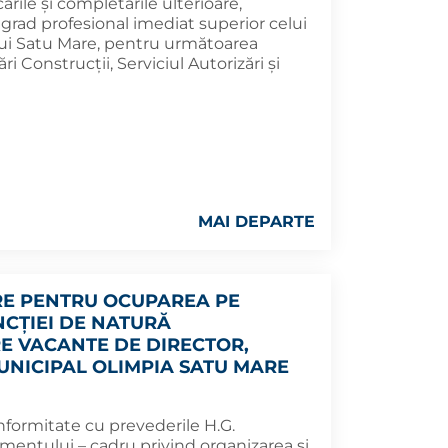
rile şi completările ulterioare,
rad profesional imediat superior celui
ului Satu Mare, pentru următoarea
 Construcţii, Serviciul Autorizări şi
MAI DEPARTE
E PENTRU OCUPAREA PE
CȚIEI DE NATURĂ
 VACANTE DE DIRECTOR,
MUNICIPAL OLIMPIA SATU MARE
nformitate cu prevederile H.G.
entului – cadru privind organizarea şi