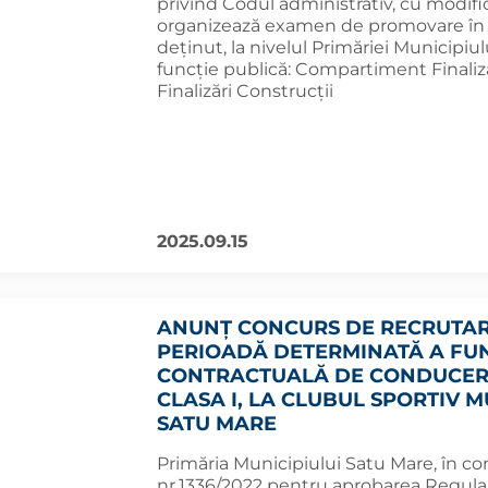
privind Codul administrativ, cu modifică
organizează examen de promovare în g
deținut, la nivelul Primăriei Municipi
funcție publică: Compartiment Finalizări
Finalizări Construcţii
2025.09.15
ANUNȚ CONCURS DE RECRUTAR
PERIOADĂ DETERMINATĂ A FUN
CONTRACTUALĂ DE CONDUCERE
CLASA I, LA CLUBUL SPORTIV 
SATU MARE
Primăria Municipiului Satu Mare, în co
nr.1336/2022 pentru aprobarea Regulam