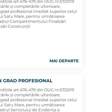
ndițiile art.476-479 din OUG nr.57/2019
rile şi completările ulterioare,
rad profesional imediat superior celui
ului Satu Mare, pentru următoarea
cadrul Compartimentului Finalizări
izări Construcții
MAI DEPARTE
N GRAD PROFESIONAL
ndițiile art.476-479 din OUG nr.57/2019
rile şi completările ulterioare,
rad profesional imediat superior celui
ului Satu Mare, pentru următoarea
cadrul Serviciului de Evidența a