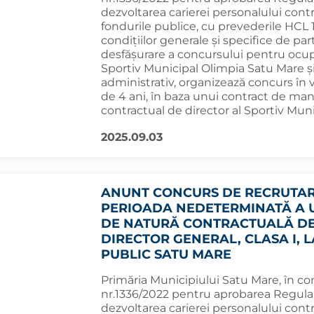
dezvoltarea carierei personalului contr
fondurile publice, cu prevederile HCL 
condițiilor generale și specifice de par
desfășurare a concursului pentru ocupa
Sportiv Municipal Olimpia Satu Mare şi 
administrativ, organizează concurs în
de 4 ani, în baza unui contract de ma
contractual de director al Sportiv Mun
2025.09.03
ANUNT CONCURS DE RECRUTAR
PERIOADA NEDETERMINATĂ A U
DE NATURĂ CONTRACTUALĂ D
DIRECTOR GENERAL, CLASA I, 
PUBLIC SATU MARE
Primăria Municipiului Satu Mare, în co
nr.1336/2022 pentru aprobarea Regulam
dezvoltarea carierei personalului contr