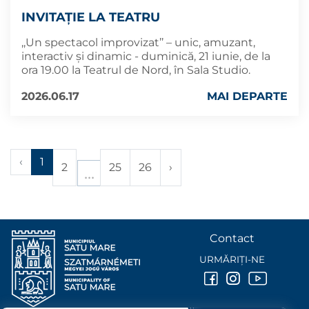
INVITAȚIE LA TEATRU
,,Un spectacol improvizat’’ – unic, amuzant,
interactiv și dinamic - duminică, 21 iunie, de la
ora 19.00 la Teatrul de Nord, în Sala Studio.
2026.06.17
MAI DEPARTE
‹
1
2
25
26
›
Contact
URMĂRIȚI-NE