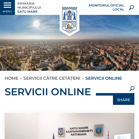
PRIMĂRIA
MONITORUL OFICIAL
MUNICIPIULUI
LOCAL
SATU MARE
MENU
HOME
›
SERVICII CĂTRE CETĂȚENI
›
SERVICII ONLINE
×
SERVICII ONLINE
SHARE