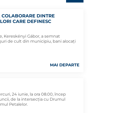
A COLABORARE DINTRE
ALORI CARE DEFINESC
re, Kereskényi Gábor, a semnat
uri de cult din municipiu, bani alocați
MAI DEPARTE
uri, 24 iunie, la ora 08.00, încep
ncii, de la intersecția cu Drumul
umul Petalelor.