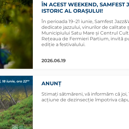
ÎN ACEST WEEKEND, SAMFEST 
ISTORIC AL ORAȘULUI!
În perioada 19–21 iunie, Samfest Jazz&W
dedicate jazzului, vinurilor de calitate și
Municipiului Satu Mare și Centrul Cult
Rețeaua de Fermieri Partium, invită pu
ediție a festivalului.
2026.06.19
ANUNȚ
Stimați sătmăreni, vă informăm că joi, 1
acțiune de dezinsecție împotriva căpușe