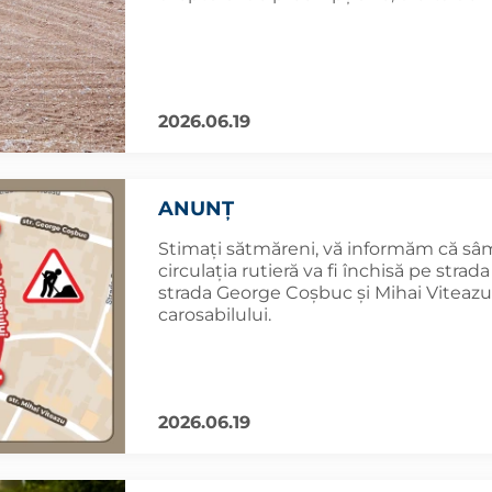
2026.06.19
ANUNȚ
Stimați sătmăreni, vă informăm că sâm
circulația rutieră va fi închisă pe strad
strada George Coșbuc și Mihai Viteazu,
carosabilului.
2026.06.19