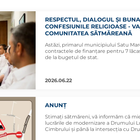
RESPECTUL, DIALOGUL ȘI BUN
CONFESIUNILE RELIGIOASE - V
COMUNITATEA SĂTMĂREANĂ
Astăzi, primarul municipiului Satu Ma
contractele de finanțare pentru 7 lăcaș
de la bugetul de stat.
2026.06.22
ANUNȚ
Stimați sătmăreni, vă informăm că mierc
lucrările de modernizare a Drumului Lu
Cimbrului și până la intersecția cu Dr