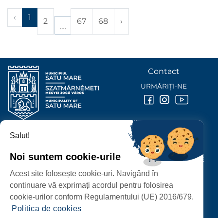
‹
1
2
67
68
›
Contact
URMĂRIȚI-NE
Salut!
PRIMĂRIA MUNICIPIULUI
SATU MARE
Noi suntem cookie-urile
P-ȚA 25 OCTOMBRIE, NR. 1 CORP M, 440026 SATU MARE
Acest site folosește cookie-uri. Navigând în
PROTECȚIA DATELOR PERSONALE
continuare vă exprimați acordul pentru folosirea
cookie-urilor conform Regulamentului (UE) 2016/679.
Politica de cookies