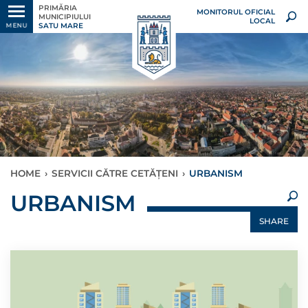
PRIMĂRIA
MONITORUL OFICIAL
MUNICIPIULUI
LOCAL
SATU MARE
MENU
HOME
›
SERVICII CĂTRE CETĂȚENI
›
URBANISM
×
URBANISM
SHARE