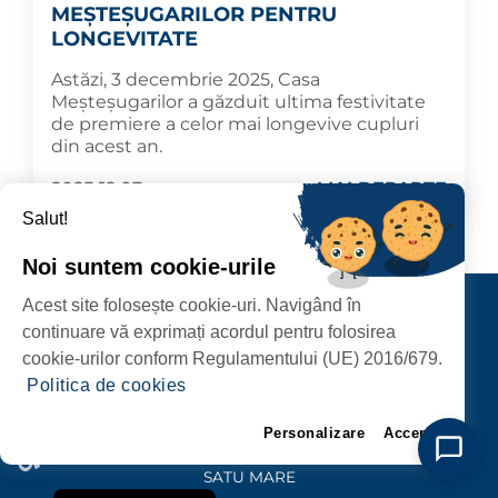
MEȘTEȘUGARILOR PENTRU
LONGEVITATE
Astăzi, 3 decembrie 2025, Casa
Meșteșugarilor a găzduit ultima festivitate
de premiere a celor mai longevive cupluri
din acest an.
2025.12.03
MAI DEPARTE
Salut!
Noi suntem cookie-urile
Contact
Acest site folosește cookie-uri. Navigând în
continuare vă exprimați acordul pentru folosirea
URMĂRIȚI-NE
cookie-urilor conform Regulamentului (UE) 2016/679.
Politica de cookies
Personalizare
Accept
PRIMĂRIA MUNICIPIULUI
SATU MARE