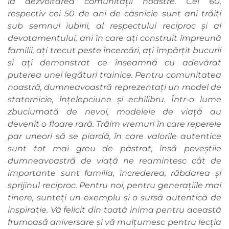
la dezvoltarea comunității noastre. Cei 60,
respectiv cei 50 de ani de căsnicie sunt ani trăiți
sub semnul iubirii, al respectului reciproc și al
devotamentului, ani în care ați construit împreună
familii, ați trecut peste încercări, ați împărțit bucurii
și ați demonstrat ce înseamnă cu adevărat
puterea unei legături trainice. Pentru comunitatea
noastră, dumneavoastră reprezentați un model de
statornicie, înțelepciune și echilibru. Într-o lume
zbuciumată de nevoi, modelele de viață au
devenit o floare rară. Trăim vremuri în care reperele
par uneori să se piardă, în care valorile autentice
sunt tot mai greu de păstrat, însă poveștile
dumneavoastră de viață ne reamintesc cât de
importante sunt familia, încrederea, răbdarea și
sprijinul reciproc. Pentru noi, pentru generațiile mai
tinere, sunteți un exemplu și o sursă autentică de
inspirație. Vă felicit din toată inima pentru această
frumoasă aniversare și vă mulțumesc pentru lecția