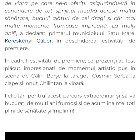
de viață pe care ne-o oferiți, asigurându-vă în
continuare de tot sprijinul meu.Vă doresc multă
sănătate, bucurii alături de cei dragi și cât mai
multe momente frumoase împreună. La mulți
ani!
’’, a declarat primarul municipiului Satu Mare,
Kereskényi Gábor
, în deschiderea festivității de
premiere.
În cadrul festivității de premiere, cei prezenți au fost
plăcut impresionați de momentul artistic pus în
scenă de Călin Borșe la taragot, Cosmin Serba la
clape și Ionuț Chilințan la vioară.
Felicitări pentru acest parcurs extraordinar și să vă
bucurați de mulți ani frumoși și de acum înainte, toți
plini de sănătate și împliniri!