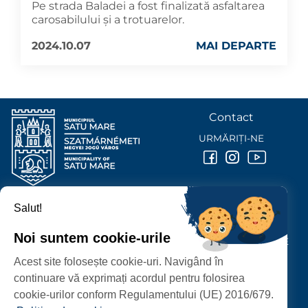
Pe strada Baladei a fost finalizată asfaltarea
carosabilului și a trotuarelor.
2024.10.07
MAI DEPARTE
Contact
URMĂRIȚI-NE
Salut!
PRIMĂRIA MUNICIPIULUI
SATU MARE
Noi suntem cookie-urile
P-ȚA 25 OCTOMBRIE, NR. 1 CORP M, 440026 SATU MARE
Acest site folosește cookie-uri. Navigând în
PROTECȚIA DATELOR PERSONALE
continuare vă exprimați acordul pentru folosirea
cookie-urilor conform Regulamentului (UE) 2016/679.