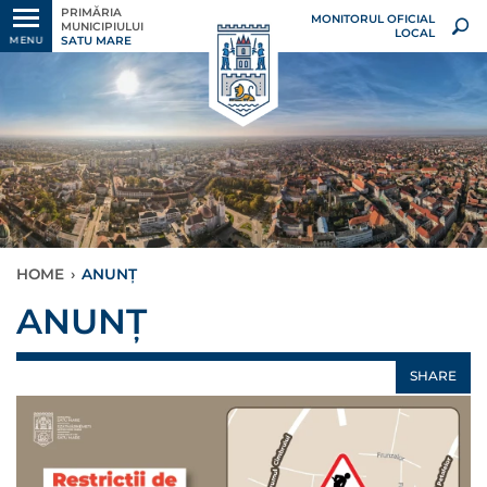
PRIMĂRIA
MONITORUL OFICIAL
MUNICIPIULUI
LOCAL
SATU MARE
MENU
HOME
›
ANUNȚ
ANUNȚ
SHARE