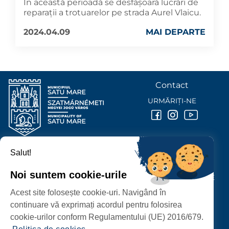
În această perioadă se desfășoară lucrări de
reparații a trotuarelor pe strada Aurel Vlaicu.
2024.04.09
MAI DEPARTE
Contact
URMĂRIȚI-NE
Salut!
PRIMĂRIA MUNICIPIULUI
SATU MARE
Noi suntem cookie-urile
P-ȚA 25 OCTOMBRIE, NR. 1 CORP M, 440026 SATU MARE
Acest site folosește cookie-uri. Navigând în
PROTECȚIA DATELOR PERSONALE
continuare vă exprimați acordul pentru folosirea
cookie-urilor conform Regulamentului (UE) 2016/679.