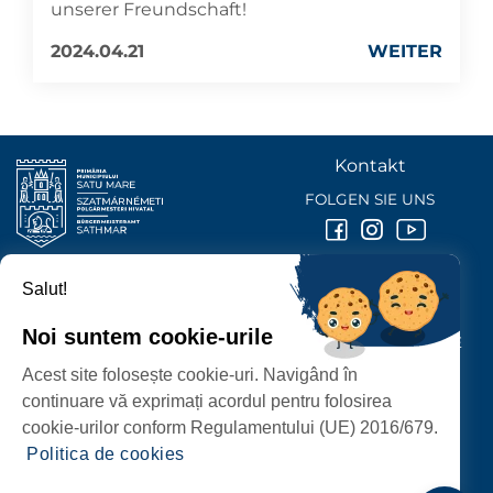
unserer Freundschaft!
2024.04.21
WEITER
Kontakt
FOLGEN SIE UNS
Salut!
BÜRGERMEISTERAMT DER STADT
SATU MARE
Noi suntem cookie-urile
P-ȚA 25 OCTOMBRIE, NR. 1 CORP M, 440026 SATU MARE
Acest site folosește cookie-uri. Navigând în
SCHUTZ DER PERSONENBEZOGENEN DATEN
continuare vă exprimați acordul pentru folosirea
cookie-urilor conform Regulamentului (UE) 2016/679.
Politica de cookies