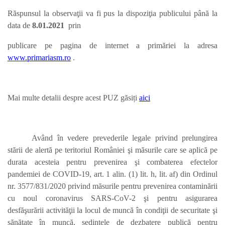
Răspunsul la observaţii va fi pus la dispoziţia publicului până la
data de
8.01.
2021
prin
publicare pe pagina de internet a primăriei la adresa
www.primariasm.ro
.
Mai multe detalii despre acest PUZ găsiți
aici
Având în vedere prevederile legale privind prelungirea
stării de alertă pe teritoriul României şi măsurile care se aplică pe
durata acesteia pentru prevenirea şi combaterea efectelor
pandemiei de COVID-19, art. 1 alin. (1) lit. h, lit. af) din Ordinul
nr. 3577/831/2020 privind măsurile pentru prevenirea contaminării
cu noul coronavirus SARS-CoV-2 şi pentru asigurarea
desfăşurării activităţii la locul de muncă în condiţii de securitate şi
sănătate în muncă, ședințele de dezbatere publică pentru