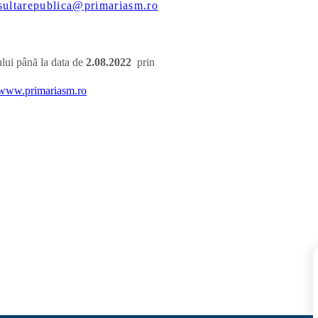
sultarepublica@primariasm.ro
ului până la data de
2.08.
2022
prin
www.primariasm.ro