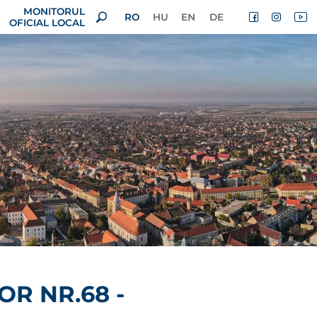
MONITORUL
RO
HU
EN
DE
OFICIAL LOCAL
R NR.68 -