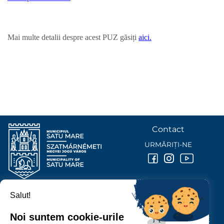
Mai multe detalii despre acest PUZ găsiți
aici.
Contact
URMĂRIȚI-NE
Salut!
PRIMĂRIA MUNICIPIULUI
SATU MARE
Noi suntem cookie-urile
P-ȚA 25 OCTOMBRIE, NR. 1 CORP M, 440026 SATU MARE