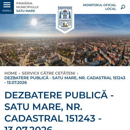
PRIMĂRIA
MONITORUL OFICIAL
MUNICIPIULUI
LOCAL
SATU MARE
MENU
HOME
›
SERVICII CĂTRE CETĂȚENI
›
DEZBATERE PUBLICĂ - SATU MARE, NR. CADASTRAL 151243
- 13.07.2026
DEZBATERE PUBLICĂ -
SATU MARE, NR.
CADASTRAL 151243 -
13.07.2026