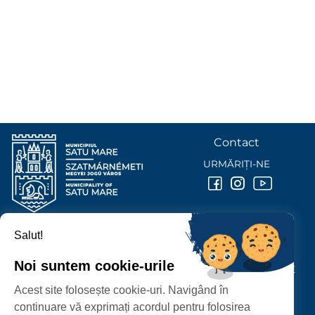
Contact
URMĂRIȚI-NE
Salut!
PRIMĂRIA MUNICIPIULUI
SATU MARE
Noi suntem cookie-urile
P-ȚA 25 OCTOMBRIE, NR. 1 CORP M, 440026 SATU MARE
Acest site folosește cookie-uri. Navigând în
PROTECȚIA DATELOR PERSONALE
continuare vă exprimați acordul pentru folosirea