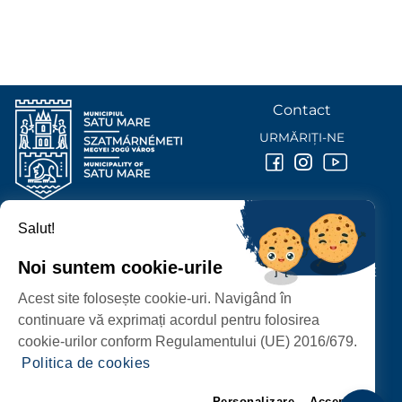
Contact
URMĂRIȚI-NE
Salut!
PRIMĂRIA MUNICIPIULUI
SATU MARE
Noi suntem cookie-urile
P-ȚA 25 OCTOMBRIE, NR. 1 CORP M, 440026 SATU MARE
Acest site folosește cookie-uri. Navigând în
PROTECȚIA DATELOR PERSONALE
continuare vă exprimați acordul pentru folosirea
cookie-urilor conform Regulamentului (UE) 2016/679.
Politica de cookies
Personalizare
Accept