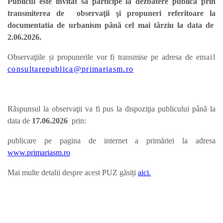
Publicul este invitat să participe la dezbatere publică prin
transmiterea de observaţii şi propuneri referitoare la
documentatia de urbanism până cel mai târziu la data de
2.06.2026.
Observaţiile și propunerile vor fi transmise pe adresa de e
mail
consultarepublica@primariasm.ro
Răspunsul la observaţii va fi pus la dispoziţia publicului până la
data de
17.06.
2026
prin:
publicare pe pagina de internet a primăriei la adresa
www.primariasm.ro
Mai multe detalii despre acest PUZ găsiți
aici.