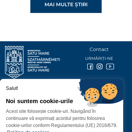
MAI MULTE ȘTIRI
Contact
URMĂRIȚI-NE
Salut!
PRIMĂRIA MUNICIPIULUI
SATU MARE
Noi suntem cookie-urile
P-ȚA 25 OCTOMBRIE, NR. 1 CORP M, 440026 SATU MARE
Acest site folosește cookie-uri. Navigând în
PROTECȚIA DATELOR PERSONALE
continuare vă exprimați acordul pentru folosirea
cookie-urilor conform Regulamentului (UE) 2016/679.