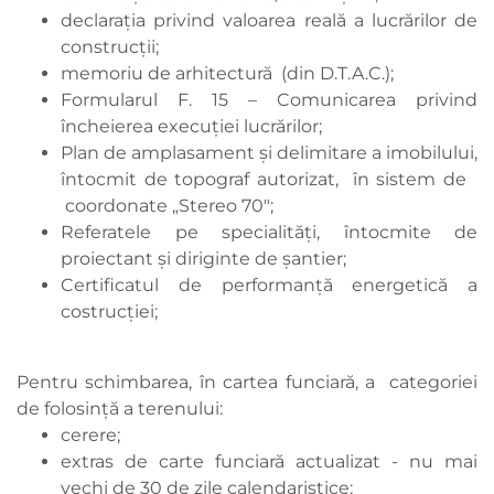
declarația privind valoarea reală a lucrărilor de
construcții;
memoriu de arhitectură (din D.T.A.C.);
Formularul F. 15 – Comunicarea privind
încheierea execuției lucrărilor;
Plan de amplasament şi delimitare a imobilului,
întocmit de topograf autorizat, în sistem de
coordonate „Stereo 70";
Referatele pe specialități, întocmite de
proiectant și diriginte de șantier;
Certificatul de performanță energetică a
costrucției;
Pentru schimbarea, în cartea funciară, a categoriei
de folosință a terenului:
cerere;
extras de carte funciară actualizat - nu mai
vechi de 30 de zile calendaristice;