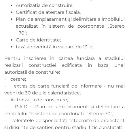
Autorizaţia de construire;
Certificat de atestare fiscală,
Plan de amplasament şi delimitare a imobilului
actualizat în sistem de coordonate „Stereo
`70";
Carte de identitate;
taxă adeverință în valoare de 13 lei;
Pentru înscrierea în cartea funciară a stadiului
realizării construcției edificată în baza unei
autorizații de construire:
• cerere;
• extras de carte funciară de informare - nu mai
vechi de 30 de zile calendaristice;
• Autorizația de construire;
• P.A.D. – Plan de amplasament și delimitare a
imobilului, în sistem de coordonate ”Stereo 70”;
• Referatele pe specialități, întocmite de proiectant
și diriginte de șantier, pentru stadiul fizic constatat;