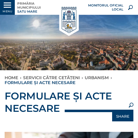
PRIMĂRIA
MONITORUL OFICIAL
MUNICIPIULUI
LOCAL
SATU MARE
MENU
HOME
›
SERVICII CĂTRE CETĂȚENI
›
URBANISM
›
FORMULARE ȘI ACTE NECESARE
×
FORMULARE ȘI ACTE
NECESARE
SHARE