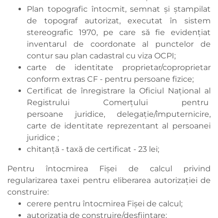
Plan topografic întocmit, semnat şi ştampilat
de topograf autorizat, executat în sistem
stereografic 1970, pe care să fie evidenţiat
inventarul de coordonate al punctelor de
contur sau plan cadastral cu viza OCPI;
carte de identitate proprietar/coproprietar
conform extras CF - pentru persoane fizice;
Certificat de înregistrare la Oficiul Național al
Registrului Comerțului pentru
persoane juridice, delegație/împuternicire,
carte de identitate reprezentant al persoanei
juridice ;
chitanţă - taxă de certificat - 23 lei;
Pentru întocmirea Fișei de calcul privind
regularizarea taxei pentru eliberarea autorizației de
construire:
cerere pentru întocmirea Fișei de calcul;
autorizaţia de construire/desființare;