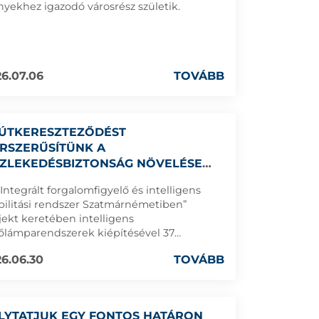
nyekhez igazodó városrész születik.
6.07.06
TOVÁBB
 ÚTKERESZTEZŐDÉST
RSZERŰSÍTÜNK A
ZLEKEDÉSBIZTONSÁG NÖVELÉSE
DEKÉBEN
„Integrált forgalomfigyelő és intelligens
ilitási rendszer Szatmárnémetiben”
jekt keretében intelligens
zőlámparendszerek kiépítésével 37
ereszteződést korszerűsítünk a
6.06.30
TOVÁBB
lekedésbiztonság növelése érdekében.
LYTATJUK EGY FONTOS HATÁRON