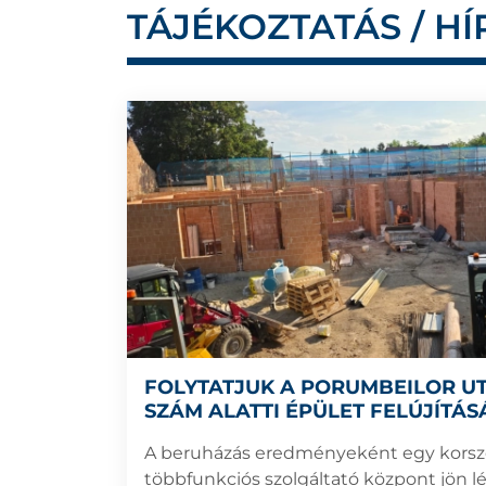
TÁJÉKOZTATÁS / HÍ
FOLYTATJUK A PORUMBEILOR UT
SZÁM ALATTI ÉPÜLET FELÚJÍTÁS
A beruházás eredményeként egy korsz
többfunkciós szolgáltató központ jön lé