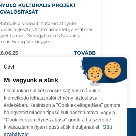
NYÚLÓ KULTURÁLIS PROJEKT
GVALÓSÍTÁSÁT
ytatódik a kiemelt, határon átnyúló
turális fejlesztés Szatmárnémeti, a Szatmár
yei Tanács, Nyíregyháza és Szabolcs-
tmár-Bereg Vármegye
üttműködésében.
6.06.25
TOVÁBB
Üdv!
Mi vagyunk a sütik
Oldalunkon sütiket (cookie-kat) használunk a
kiemelkedő felhasználói élmény biztosítása
érdekében. Kattintson a "Cookiek elfogadása" gombra
ha egyetért minden típusú süti használatával vagy a
I
Kapcsolat
"Cookiek személyreszabása" gombra ha szeretné
I HIVATAL
KÖVESSENEK
kiválasztani milyen típusú sütik induljanak el.
Süti
RIE, NR. 1 CORP M,
szabályzat