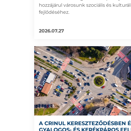
hozzájárul városunk szociális és kulturá
fejlődéséhez.
2026.07.27
A CRINUL KERESZTEZŐDÉSBEN 
GYALOGOS- ÉS KERÉKPÁROS FE