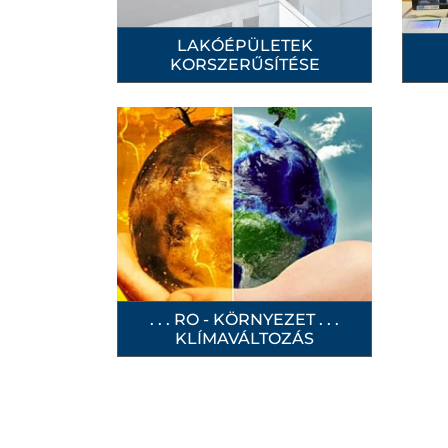
LAKÓÉPÜLETEK
KORSZERŰSÍTÉSE
. . . RO - KÖRNYEZET . . .
KLÍMAVÁLTOZÁS