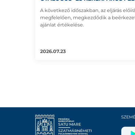
KIVITELEZÉSÉRE KIÍRT KÖZBESZ
A következő időszakban, az eljárás előír
ELJÁRÁS ÚJ SZAKASZBA LÉPETT
megfelelően, megkezdődik a beérkezet
ajánlat értékelése.
2026.07.23
SZEMÉ