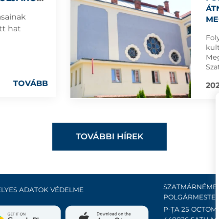
ERZÉSI
ÁT
ásainak
ME
t hat
Fol
kul
Meg
Sza
egy
TOVÁBB
202
TOVÁBBI HÍREK
SZATMÁRNÉMET
LYES ADATOK VÉDELME
POLGÁRMESTER
P-ȚA 25 OCTOMB