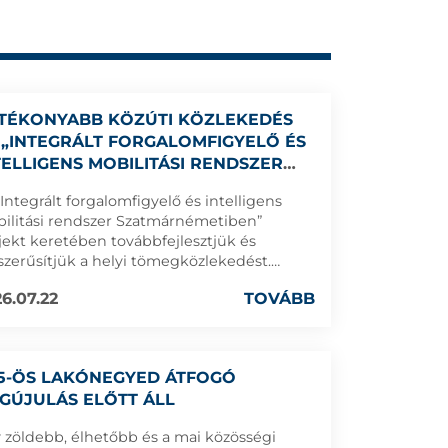
TÉKONYABB KÖZÚTI KÖZLEKEDÉS
 „INTEGRÁLT FORGALOMFIGYELŐ ÉS
TELLIGENS MOBILITÁSI RENDSZER
ATMÁRNÉMETIBEN” PROJEKTNEK
„Integrált forgalomfigyelő és intelligens
SZÖNHETŐEN
ilitási rendszer Szatmárnémetiben”
jekt keretében továbbfejlesztjük és
szerűsítjük a helyi tömegközlekedést.
ek részeként bővítjük a forgalomirányítási
6.07.22
TOVÁBB
dszert, intelligens (SMART) autóbusz-
állókat alakítunk ki és korszerűsítünk,
amint egy átfogó közúti forgalomfigyelő
dszert hozunk létre a városban.
15-ÖS LAKÓNEGYED ÁTFOGÓ
GÚJULÁS ELŐTT ÁLL
 zöldebb, élhetőbb és a mai közösségi