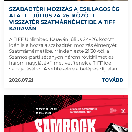
SZABADTÉRI MOZIZÁS A CSILLAGOS ÉG
ALATT – JÚLIUS 24–26. KÖZÖTT
VISSZATÉR SZATMÁRNÉMETIBE A TIFF
KARAVÁN
A TIFF Unlimited Karaván július 24–26. között
idén is elhozza a szabadtéri mozizás élményét
Szatmárnémetibe. Minden este 21.30-tól, a
Szamos-parti sétányon három rövidfilmet és
három nagyjátékfilmet vetítenek a TIFF idei
válogatásából. A vetítésekre a belépés díjtalan!
2026.07.21
TOVÁBB