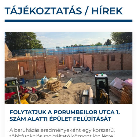
TÁJÉKOZTATÁS / HÍREK
FOLYTATJUK A PORUMBEILOR UTCA 1.
SZÁM ALATTI ÉPÜLET FELÚJÍTÁSÁT
A beruházás eredményeként egy korszerű,
többfunkciós szolgáltató központ jön létre,