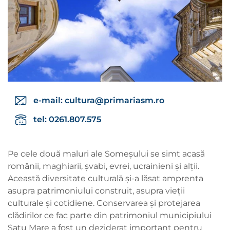
e-mail:
cultura@primariasm.ro
tel: 0261.807.575
Pe cele două maluri ale Someșului se simt acasă
românii, maghiarii, șvabi, evrei, ucrainieni și alții.
Această diversitate culturală și-a lăsat amprenta
asupra patrimoniului construit, asupra vieții
culturale și cotidiene. Conservarea și protejarea
clădirilor ce fac parte din patrimoniul municipiului
Satu Mare a fost un deziderat important pentru