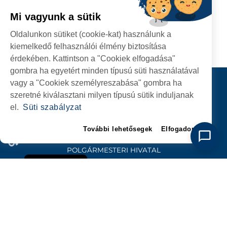
Mi vagyunk a sütik
TOVÁBBI HÍREK
Oldalunkon sütiket (cookie-kat) használunk a
kiemelkedő felhasználói élmény biztosítása
érdekében. Kattintson a "Cookiek elfogadása"
gombra ha egyetért minden típusú süti használatával
Kapcsolat
vagy a "Cookiek személyreszabása" gombra ha
szeretné kiválasztani milyen típusú sütik induljanak
KÖVESSENEK
el.
Süti szabályzat
További lehetősegek
Elfogadom
SZATMÁRNÉMETI
POLGÁRMESTERI HIVATAL
P-ȚA 25 OCTOMBRIE, NR. 1 CORP M, 440026 SATU MARE
Süti szabályzat
SZEMÉLYES ADATOK VÉDELME