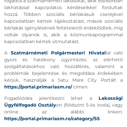
fogadta a szatmárnémeti lakosokat, akik elsősorban
lakhatással kapcsolatos kérdéseikkel fordultak
hozzá. Többen szociális bérlakásuk cseréjével
kapcsolatban kértek tájékoztatást, mások szociális
bérlakás igénylésének feltételeiről érdeklődtek, míg
voltak olyanok is, akik a közmunkaprogrammal
kapcsolatban kértek útmutatást.
A
Szatmárnémeti Polgármesteri Hivatal
lal való
gyors és hatékony ügyintézés, az elérhető
szolgáltatásokhoz való hozzáférés, valamint a
problémák bejelentése és megoldása érdekében
kérjük, használják a Satu Mare City Portált a
https://portal.primariasm.ro/
címen.
Fogadóórára jelentkezni lehet a
Lakossági
Ügyfélfogadó Osztály
on (földszint 5-ös iroda), vagy
online az alábbi linken:
https://portal.primariasm.ro/category/55
.