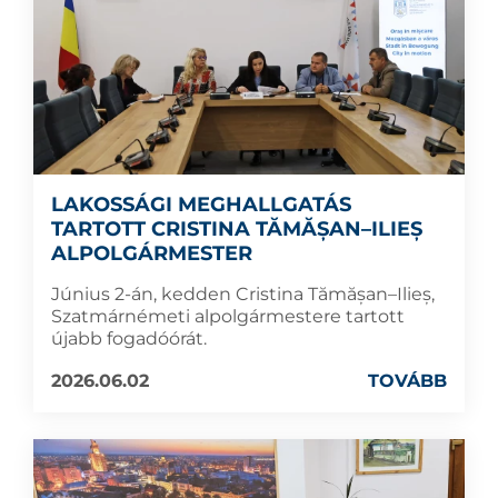
LAKOSSÁGI MEGHALLGATÁS
TARTOTT CRISTINA TĂMĂȘAN–ILIEȘ
ALPOLGÁRMESTER
Június 2-án, kedden Cristina Tămășan–Ilieș,
Szatmárnémeti alpolgármestere tartott
újabb fogadóórát.
2026.06.02
TOVÁBB