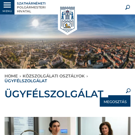
SZATMÁRNÉMETI
POLGÁRMESTERI
HIVATAL
MENU
HOME
›
KÖZSZOLGÁLATI OSZTÁLYOK
›
ÜGYFÉLSZOLGÁLAT
×
ÜGYFÉLSZOLGÁLAT
MEGOSZTÁS