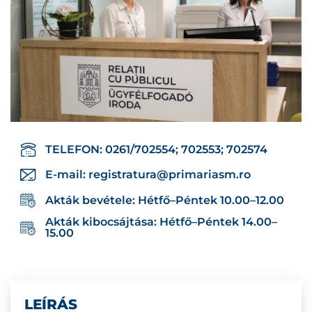
TELEFON: 0261/702554; 702553; 702574
E-mail:
registratura@primariasm.ro
Akták bevétele: Hétfő–Péntek 10.00–12.00
Akták kibocsájtása: Hétfő–Péntek 14.00–
15.00
LEÍRÁS