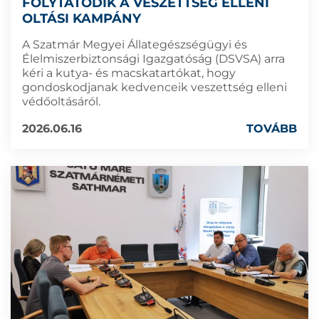
FOLYTATÓDIK A VESZETTSÉG ELLENI
OLTÁSI KAMPÁNY
A Szatmár Megyei Állategészségügyi és
Élelmiszerbiztonsági Igazgatóság (DSVSA) arra
kéri a kutya- és macskatartókat, hogy
gondoskodjanak kedvenceik veszettség elleni
védőoltásáról.
2026.06.16
TOVÁBB