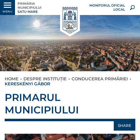
PRIMĂRIA
MONITORUL OFICIAL
MUNICIPIULUI
LOCAL
SATU MARE
MENU
HOME
›
DESPRE INSTITUȚIE
›
CONDUCEREA PRIMĂRIEI
›
KERESKÉNYI GÁBOR
PRIMARUL
MUNICIPIULUI
SHARE