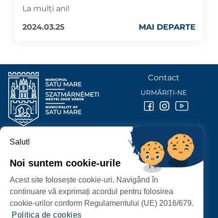
La mulți ani!
2024.03.25
MAI DEPARTE
Contact
URMĂRIȚI-NE
Salut!
PRIMĂRIA MUNICIPIULUI
SATU MARE
Noi suntem cookie-urile
P-ȚA 25 OCTOMBRIE, NR. 1 CORP M, 440026 SATU MARE
Acest site folosește cookie-uri. Navigând în
PROTECȚIA DATELOR PERSONALE
continuare vă exprimați acordul pentru folosirea
cookie-urilor conform Regulamentului (UE) 2016/679.
Politica de cookies