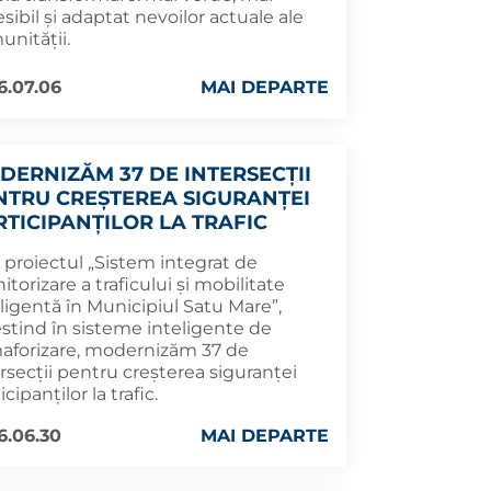
sibil și adaptat nevoilor actuale ale
unității.
6.07.06
MAI DEPARTE
DERNIZĂM 37 DE INTERSECȚII
NTRU CREȘTEREA SIGURANȚEI
RTICIPANȚILOR LA TRAFIC
 proiectul „Sistem integrat de
torizare a traficului și mobilitate
ligentă în Municipiul Satu Mare”,
estind în sisteme inteligente de
aforizare, modernizăm 37 de
rsecții pentru creșterea siguranței
icipanților la trafic.
6.06.30
MAI DEPARTE