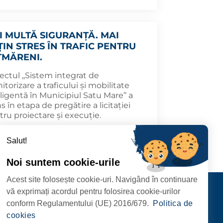
I MULTĂ SIGURANȚĂ. MAI
ȚIN STRES ÎN TRAFIC PENTRU
TMĂRENI.
ectul ,,Sistem integrat de
torizare a traficului și mobilitate
ligentă în Municipiul Satu Mare’’ a
s în etapa de pregătire a licitației
ru proiectare și execuție.
6.04.23
MAI DEPARTE
Salut!
Noi suntem cookie-urile
Acest site folosește cookie-uri. Navigând în continuare
CIPIULUI
Contact
vă exprimați acordul pentru folosirea cookie-urilor
URMĂRIȚI-NE
conform Regulamentului (UE) 2016/679.
Politica de
RIE, NR. 1 CORP M,
cookies
ARE