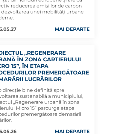
ectiv reducerea emisiilor de carbon
n dezvoltarea unei mobilități urbane
erne.
6.05.27
MAI DEPARTE
OIECTUL „REGENERARE
BANĂ ÎN ZONA CARTIERULUI
RO 15”, ÎN ETAPA
OCEDURILOR PREMERGĂTOARE
MARĂRII LUCRĂRILOR
 direcție bine definită spre
voltarea sustenabilă a municipiului,
iectul „Regenerare urbană în zona
ierului Micro 15” parcurge etapa
cedurilor premergătoare demarării
ărilor.
6.05.26
MAI DEPARTE