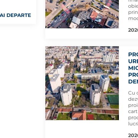
obi
pri
AI DEPARTE
mod
202
PR
UR
MIC
PR
DE
Cu o
dez
pro
cart
pro
lucr
202