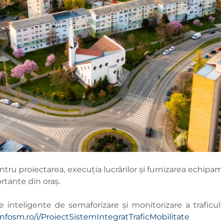
ntru proiectarea, execuția lucrărilor și furnizarea echipa
ortante din oraș.
 inteligente de semaforizare și monitorizare a traficul
/infosm.ro/i/ProiectSistemIntegratTraficMobilitate