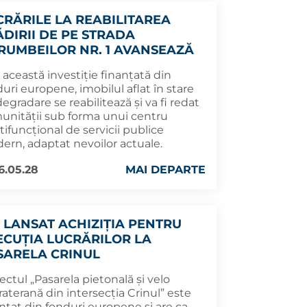
CRĂRILE LA REABILITAREA
ĂDIRII DE PE STRADA
RUMBEILOR NR. 1 AVANSEAZĂ
 această investiție finanțată din
uri europene, imobilul aflat în stare
egradare se reabilitează și va fi redat
unității sub forma unui centru
ifuncțional de servicii publice
ern, adaptat nevoilor actuale.
6.05.28
MAI DEPARTE
A LANSAT ACHIZIȚIA PENTRU
ECUȚIA LUCRĂRILOR LA
SARELA CRINUL
ectul „Pasarela pietonală și velo
aterană din intersecția Crinul” este
nțat din fonduri europene și are ca