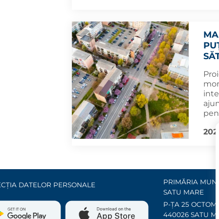
MA
PU
SĂ
Proi
moni
inte
ajun
pent
202
PRIMĂRIA MUNI
CȚIA DATELOR PERSONALE
SATU MARE
P-ȚA 25 OCTOMB
440026 SATU M