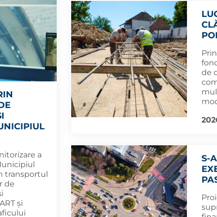
LU
CL
PO
Prin
fond
de d
com
mult
RIN
mod
DE
I
202
UNICIPIUL
itorizare a
S-
Municipiul
EX
 transportul
PA
r de
i
Proi
ART și
supr
ficului
fina