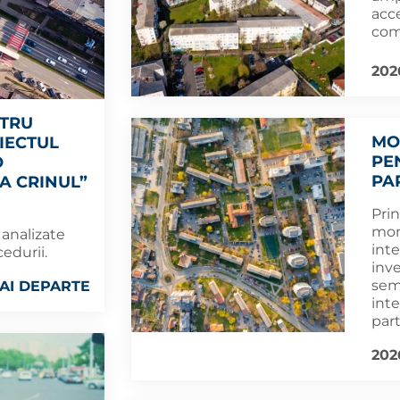
acce
com
202
NTRU
MO
IECTUL
PE
O
PA
A CRINUL”
Prin
moni
 analizate
inte
edurii.
inv
sem
AI DEPARTE
inte
part
202