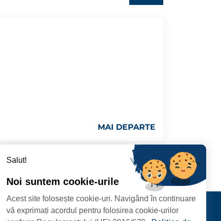
MAI DEPARTE
Salut!
Noi suntem cookie-urile
Acest site folosește cookie-uri. Navigând în continuare
CIPIULUI
Contact
vă exprimați acordul pentru folosirea cookie-urilor
URMĂRIȚI-NE