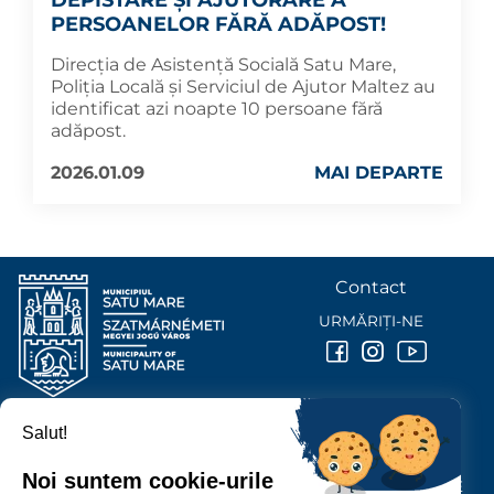
PERSOANELOR FĂRĂ ADĂPOST!
Direcția de Asistență Socială Satu Mare,
Poliția Locală și Serviciul de Ajutor Maltez au
identificat azi noapte 10 persoane fără
adăpost.
2026.01.09
MAI DEPARTE
Contact
URMĂRIȚI-NE
Salut!
PRIMĂRIA MUNICIPIULUI
SATU MARE
Noi suntem cookie-urile
P-ȚA 25 OCTOMBRIE, NR. 1 CORP M, 440026 SATU MARE