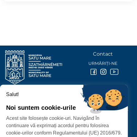
Contact
URMĂRIȚI-NE
Salut!
PRIMĂRIA MUNICIPIULUI
SATU MARE
Noi suntem cookie-urile
P-ȚA 25 OCTOMBRIE, NR. 1 CORP M, 440026 SATU MARE
Acest site folosește cookie-uri. Navigând în
PROTECȚIA DATELOR PERSONALE
continuare vă exprimați acordul pentru folosirea
cookie-urilor conform Regulamentului (UE) 2016/679.