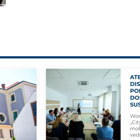
AT
DI
PO
DO
SU
Wor
,,C
mob
vede