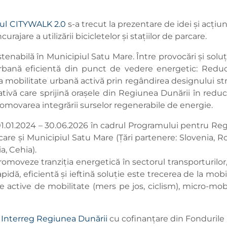
tul CITYWALK 2.0
s-a trecut la prezentare de idei și acțiu
rajare a utilizării bicicletelor și stațiilor de parcare.
tenabilă în Municipiul Satu Mare. Între provocări și soluții
rbană eficientă din punct de vedere energetic: Reduce
ii la mobilitate urbană activă prin regândirea designului
ativă care sprijină orașele din Regiunea Dunării în redu
romovarea integrării surselor regenerabile de energie.
1.01.2024 – 30.06.2026 în cadrul Programului pentru Reg
e care și Municipiul Satu Mare (Țări partenere: Slovenia, R
a, Cehia).
promoveze tranziția energetică în sectorul transporturilo
pidă, eficientă și ieftină soluție este trecerea de la m
me active de mobilitate (mers pe jos, ciclism), micro-mobil
 Interreg Regiunea Dunării
cu cofinanțare din Fondurile