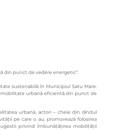
ă din punct de vedere energetic’’.
itate sustenabilă în Municipiul Satu Mare.
 o mobilitate urbană eficientă din punct de
itatea urbană, actori – cheie din rândul
tivității pe care o au, promovează folosirea
 sugestii privind îmbunătățirea mobilității