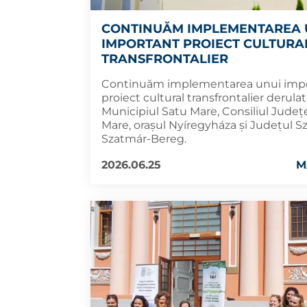
CONTINUĂM IMPLEMENTAREA 
IMPORTANT PROIECT CULTURA
TRANSFRONTALIER
Continuăm implementarea unui imp
proiect cultural transfrontalier derula
Municipiul Satu Mare, Consiliul Jude
Mare, orașul Nyíregyháza și Județul S
Szatmár-Bereg.
2026.06.25
M