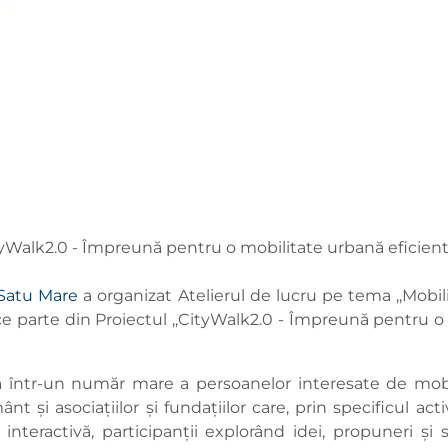
tyWalk2.0 - Împreună pentru o mobilitate urbană eficient
 Satu Mare
a organizat Atelierul de lucru pe tema ,,Mobil
face parte din Proiectul ,,CityWalk2.0 - Împreună pentru
 într-un număr mare a persoanelor interesate de mobil
mânt și asociațiilor și fundațiilor care, prin specificul ac
 interactivă, participanții explorând idei, propuneri și