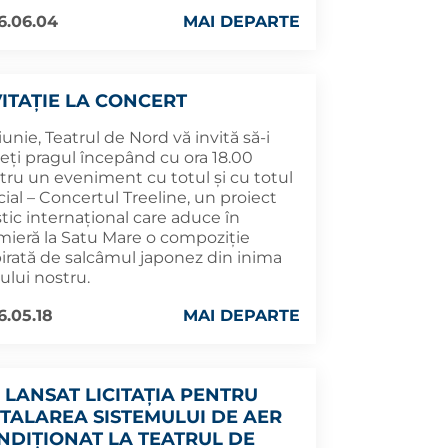
6.06.04
MAI DEPARTE
VITAȚIE LA CONCERT
 iunie, Teatrul de Nord vă invită să-i
eți pragul începând cu ora 18.00
tru un eveniment cu totul și cu totul
ial – Concertul Treeline, un proiect
stic internațional care aduce în
mieră la Satu Mare o compoziție
pirată de salcâmul japonez din inima
ului nostru.
6.05.18
MAI DEPARTE
A LANSAT LICITAȚIA PENTRU
STALAREA SISTEMULUI DE AER
NDIȚIONAT LA TEATRUL DE