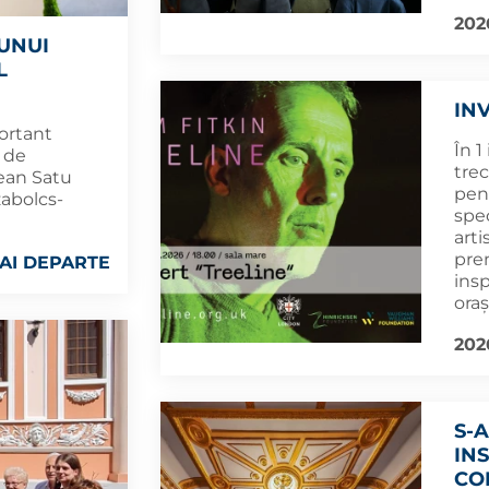
202
UNUI
L
IN
ortant
În 1
t de
trec
țean Satu
pen
zabolcs-
spec
arti
pre
AI DEPARTE
ins
oraș
202
S-
IN
CO