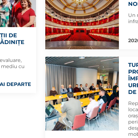
NO
Un 
infr
ȚII DE
202
RĂDINIȚE
 evaluare,
TU
e mediu cu
PRO
ÎM
AI DEPARTE
UR
DE
Repr
loca
oraș
peri
des
mob