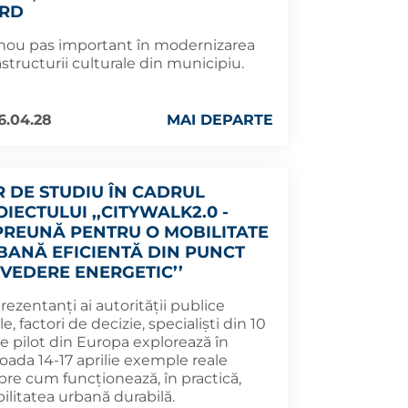
RD
nou pas important în modernizarea
astructurii culturale din municipiu.
6.04.28
MAI DEPARTE
R DE STUDIU ÎN CADRUL
IECTULUI ,,CITYWALK2.0 -
PREUNĂ PENTRU O MOBILITATE
BANĂ EFICIENTĂ DIN PUNCT
 VEDERE ENERGETIC’’
ezentanți ai autorității publice
le, factori de decizie, specialiști din 10
e pilot din Europa explorează în
oada 14-17 aprilie exemple reale
pre cum funcționează, în practică,
ilitatea urbană durabilă.