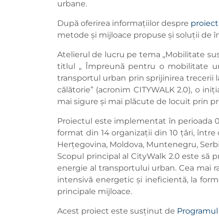
urbane.
După oferirea informațiilor despre
proiec
metode și mijloace propuse și soluții de încu
Atelierul de lucru pe tema ,,Mobilitate sus
titlul „ Împreună pentru o mobilitate u
transportul urban prin sprijinirea trecer
călătorie” (acronim CITYWALK 2.0), o iniți
mai sigure și mai plăcute de locuit prin p
Proiectul este implementat în perioada 0
format din 14 organizații din 10 țări, într
Herțegovina, Moldova, Muntenegru, Serbi
Scopul principal al CityWalk 2.0 este să 
energie al transportului urban. Cea mai ra
intensivă energetic și ineficientă, la for
principale mijloace.
Acest proiect este susținut de
Programul