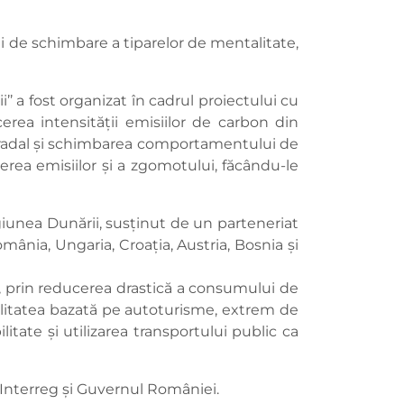
ni de schimbare a tiparelor de mentalitate,
’’ a fost organizat în cadrul proiectului cu
rea intensității emisiilor de carbon din
 stradal și schimbarea comportamentului de
cerea emisiilor și a zgomotului, făcându-le
iunea Dunării, susținut de un parteneriat
omânia, Ungaria, Croația, Austria, Bosnia și
r, prin reducerea drastică a consumului de
obilitatea bazată pe autoturisme, extrem de
itate și utilizarea transportului public ca
 Interreg și Guvernul României.