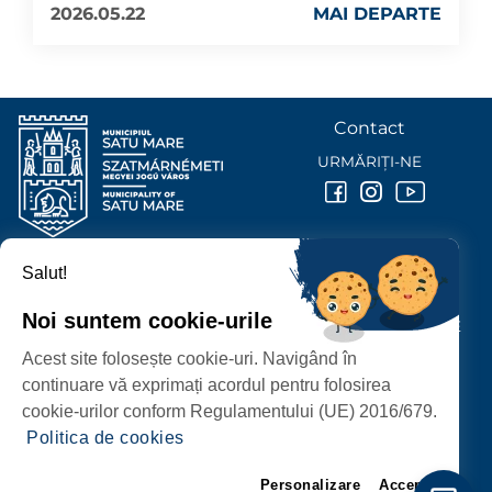
2026.05.22
MAI DEPARTE
Contact
URMĂRIȚI-NE
Salut!
PRIMĂRIA MUNICIPIULUI
SATU MARE
Noi suntem cookie-urile
P-ȚA 25 OCTOMBRIE, NR. 1 CORP M, 440026 SATU MARE
Acest site folosește cookie-uri. Navigând în
PROTECȚIA DATELOR PERSONALE
continuare vă exprimați acordul pentru folosirea
cookie-urilor conform Regulamentului (UE) 2016/679.
Politica de cookies
Personalizare
Accept