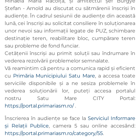
Mihaela Maria Racolța, și arhitectul șef Burgye
Ștefan - Arnold au discutat cu sătmărenii înscriși în
audiențe. În cadrul sesiunii de audiențe din această
lună, cei înscriși au solicitat consiliere în soluționarea
unor nevoi sau informații legate de PUZ, schimbare
destinație teren, reabilitare bloc, cumpărare teren
sau probleme de fond funciar.
Cetățenii înscriși au primit soluții sau îndrumare în
vederea rezolvării problemelor semnalate.
Vă reamintim că pentru a comunica rapid și eficient
cu
Primăria Municipiului Satu Mare
, a accesa toate
serviciile disponibile și a ne sesiza problemele în
vederea soluționării lor, puteți accesa portalul
nostru Satu Mare CITY Portal:
https://portal.primariasm.ro/
.
Înscrierea în audiențe se face la
Serviciul Informare
și Relații Publice
, camera 5 sau online accesând:
https://portal.primariasm.ro/category/55
.