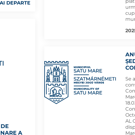
pla
AI DEPARTE
urm
cupr
muni
202
AN
ȘE
CO
Se 
con
Cons
Mar
18.0
Cons
Oct
AL O
 DE
disp
INARE A
Mare