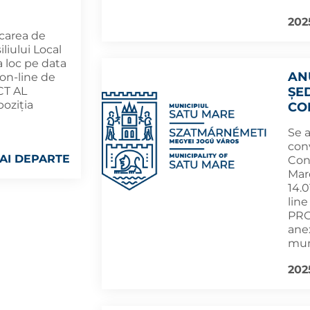
202
carea de
liului Local
a loc pe data
AN
 on-line de
CT AL
ȘE
poziția
CO
Se 
con
AI DEPARTE
Cons
Mar
14.0
lin
PRO
anex
muni
202