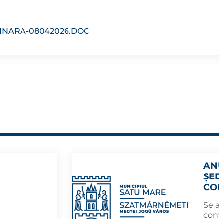
INARA-08042026.DOC
AN
ȘE
CO
Se 
con