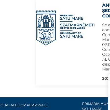
AN
ȘE
CO
Se 
con
Cons
Mar
07.1
Cons
Oct
AL O
disp
Mare
2024
PRIMĂRIA MUNI
CȚIA DATELOR PERSONALE
SATU MARE