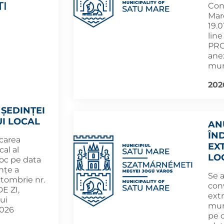
Cons
Mar
19.0
lin
PRO
anex
muni
202
ȘEDINȚEI
I LOCAL
AN
ÎN
carea
EX
cal al
LO
loc pe data
ințe a
Se 
ctombrie nr.
con
E ZI,
extr
ui
mun
2026
pe d