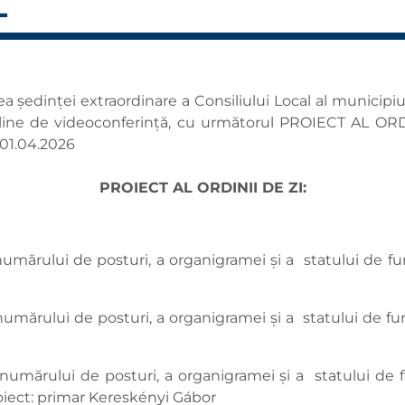
L
 ședinței extraordinare a Consiliului Local al municipi
-line de videoconferință, cu următorul PROIECT AL ORDI
/01.04.2026
PROIECT AL ORDINII DE ZI:
numărului de posturi, a organigramei și a statului de fun
umărului de posturi, a organigramei și a statului de funcț
numărului de posturi, a organigramei și a statului de fu
oiect: primar Kereskényi Gábor