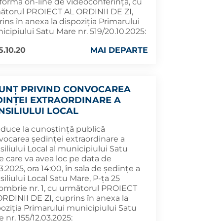
tforma on-line de videoconferință, cu
ătorul PROIECT AL ORDINII DE ZI,
ins în anexa la dispoziția Primarului
cipiului Satu Mare nr. 519/20.10.2025:
5.10.20
MAI DEPARTE
UNȚ PRIVIND CONVOCAREA
DINȚEI EXTRAORDINARE A
NSILIULUI LOCAL
aduce la cunoștință publică
vocarea ședinței extraordinare a
iliului Local al municipiului Satu
e care va avea loc pe data de
3.2025, ora 14:00, în sala de ședințe a
iliului Local Satu Mare, P-ța 25
ombrie nr. 1, cu următorul PROIECT
RDINII DE ZI, cuprins în anexa la
oziția Primarului municipiului Satu
 nr. 155/12.03.2025: