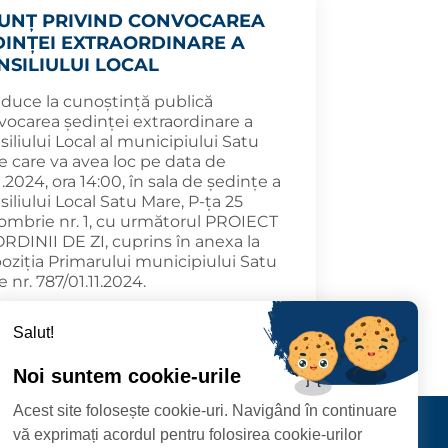
UNȚ PRIVIND CONVOCAREA
DINȚEI EXTRAORDINARE A
NSILIULUI LOCAL
aduce la cunoștință publică
vocarea ședinței extraordinare a
iliului Local al municipiului Satu
e care va avea loc pe data de
1.2024, ora 14:00, în sala de ședințe a
iliului Local Satu Mare, P-ța 25
ombrie nr. 1, cu următorul PROIECT
RDINII DE ZI, cuprins în anexa la
oziția Primarului municipiului Satu
 nr. 787/01.11.2024.
.11.01
MAI DEPARTE
Salut!
Noi suntem cookie-urile
Acest site folosește cookie-uri. Navigând în continuare
CIPIULUI
Contact
vă exprimați acordul pentru folosirea cookie-urilor