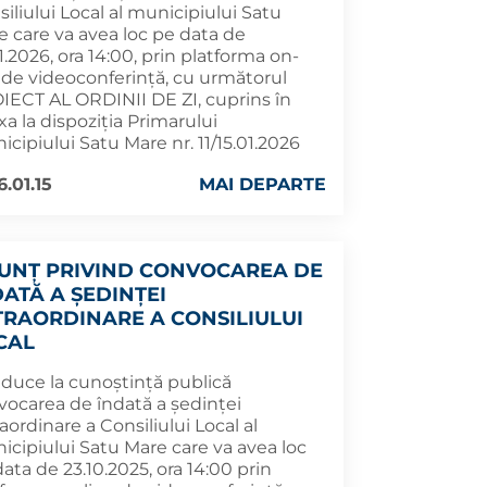
iliului Local al municipiului Satu
e care va avea loc pe data de
1.2026, ora 14:00, prin platforma on-
e de videoconferință, cu următorul
IECT AL ORDINII DE ZI, cuprins în
a la dispoziția Primarului
cipiului Satu Mare nr. 11/15.01.2026
6.01.15
MAI DEPARTE
UNȚ PRIVIND CONVOCAREA DE
DATĂ A ȘEDINȚEI
TRAORDINARE A CONSILIULUI
CAL
aduce la cunoștință publică
vocarea de îndată a ședinței
aordinare a Consiliului Local al
icipiului Satu Mare care va avea loc
ata de 23.10.2025, ora 14:00 prin