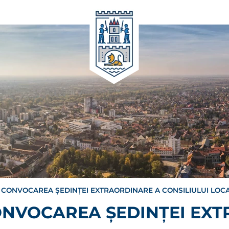
 CONVOCAREA ȘEDINȚEI EXTRAORDINARE A CONSILIULUI LOC
ONVOCAREA ȘEDINȚEI EX