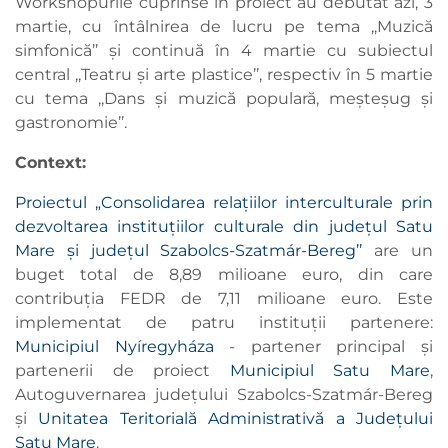
Workshopurile cuprinse în proiect au debutat azi, 3
martie, cu întâlnirea de lucru pe tema ,,Muzică
simfonică’’ și continuă în 4 martie cu subiectul
central ,,Teatru și arte plastice’’, respectiv în 5 martie
cu tema ,,Dans și muzică populară, meșteșug și
gastronomie’’.
Context:
Proiectul „Consolidarea relațiilor interculturale prin
dezvoltarea instituțiilor culturale din județul Satu
Mare și județul Szabolcs-Szatmár-Bereg’’
are un
buget total de 8,89 milioane euro, din care
contribuția FEDR de 7,11 milioane euro. Este
implementat de patru instituții partenere:
Municipiul Nyíregyháza
- partener principal și
partenerii de proiect
Municipiul Satu Mare
,
Autoguvernarea județului Szabolcs-Szatmár-Bereg
și
Unitatea Teritorială Administrativă a Județului
Satu Mare
.