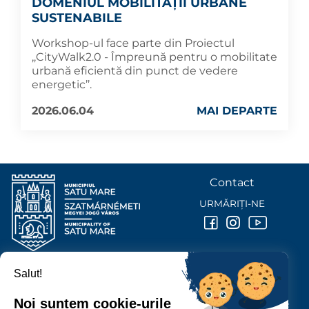
DOMENIUL MOBILITĂȚII URBANE
SUSTENABILE
Workshop-ul face parte din Proiectul
,,CityWalk2.0 - Împreună pentru o mobilitate
urbană eficientă din punct de vedere
energetic’’.
2026.06.04
MAI DEPARTE
Contact
URMĂRIȚI-NE
Salut!
PRIMĂRIA MUNICIPIULUI
SATU MARE
Noi suntem cookie-urile
P-ȚA 25 OCTOMBRIE, NR. 1 CORP M, 440026 SATU MARE