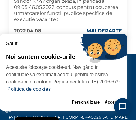
Sandor Nr.47 organizează, în perioada
09.05.-16.05.2022, concurs pentru ocuparea
următoarelor funcţii publice specifice de
execuție vacante :
2022.04.08
MAI DEPARTE
Salut!
Noi suntem cookie-urile
Contact
Acest site folosește cookie-uri. Navigând în
URMĂRIȚI-NE
continuare vă exprimați acordul pentru folosirea
cookie-urilor conform Regulamentului (UE) 2016/679.
Politica de cookies
Personalizare
Accept
PRIMĂRIA MUNICIPIULUI
SATU MARE
P-ȚA 25 OCTOMBRIE, NR. 1 CORP M, 440026 SATU MARE
Politica de Cookie
PROTECȚIA DATELOR PERSONALE