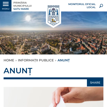
PRIMĂRIA
MONITORUL OFICIAL
MUNICIPIULUI
LOCAL
SATU MARE
MENU
HOME
›
INFORMAȚII PUBLICE
›
ANUNȚ
ANUNȚ
SHARE