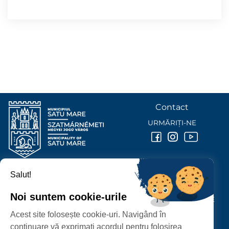
Contact
URMĂRIȚI-NE
Salut!
PRIMĂRIA MUNICIPIULUI
SATU MARE
Noi suntem cookie-urile
P-ȚA 25 OCTOMBRIE, NR. 1 CORP M, 440026 SATU MARE
Acest site folosește cookie-uri. Navigând în
PROTECȚIA DATELOR PERSONALE
continuare vă exprimați acordul pentru folosirea