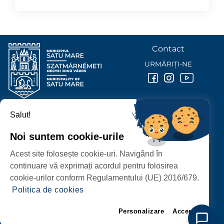
Contact
URMĂRIȚI-NE
Salut!
PRIMĂRIA MUNICIPIULUI
SATU MARE
Noi suntem cookie-urile
P-ȚA 25 OCTOMBRIE, NR. 1 CORP M, 440026 SATU MARE
Acest site folosește cookie-uri. Navigând în
PROTECȚIA DATELOR PERSONALE
continuare vă exprimați acordul pentru folosirea
cookie-urilor conform Regulamentului (UE) 2016/679.
Politica de cookies
Personalizare
Accept