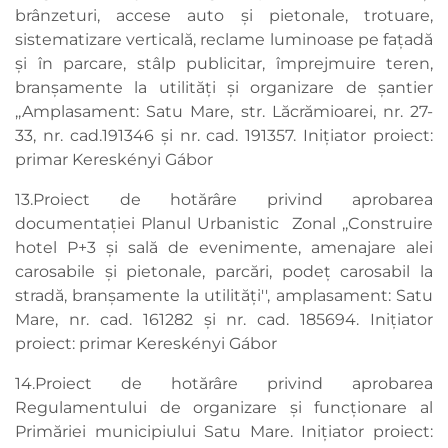
brânzeturi, accese auto și pietonale, trotuare,
sistematizare verticală, reclame luminoase pe fațadă
și în parcare, stâlp publicitar, împrejmuire teren,
branșamente la utilități și organizare de șantier
,,Amplasament: Satu Mare, str. Lăcrămioarei, nr. 27-
33, nr. cad.191346 și nr. cad. 191357. Inițiator proiect:
primar Kereskényi Gábor
13.Proiect de hotărâre privind aprobarea
documentaţiei Planul Urbanistic Zonal ,,Construire
hotel P+3 și sală de evenimente, amenajare alei
carosabile și pietonale, parcări, podeț carosabil la
stradă, branșamente la utilități'', amplasament: Satu
Mare, nr. cad. 161282 și nr. cad. 185694. Inițiator
proiect: primar Kereskényi Gábor
14.Proiect de hotărâre privind aprobarea
Regulamentului de organizare și funcționare al
Primăriei municipiului Satu Mare. Inițiator proiect: