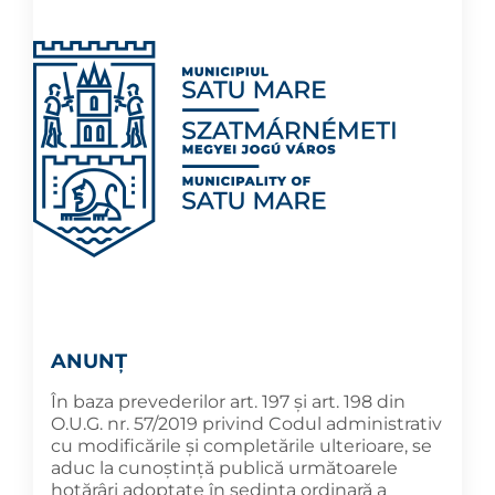
ANUNȚ
În baza prevederilor art. 197 și art. 198 din
O.U.G. nr. 57/2019 privind Codul administrativ
cu modificările și completările ulterioare, se
aduc la cunoştinţă publică următoarele
hotărâri adoptate în şedința ordinară a