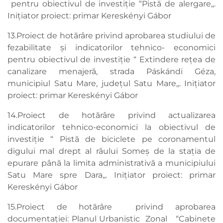
pentru obiectivul de investiție “Pistă de alergare,,.
Inițiator proiect: primar Kereskényi Gábor
13.Proiect de hotărâre privind aprobarea studiului de
fezabilitate și indicatorilor tehnico- economici
pentru obiectivul de investiție “ Extindere rețea de
canalizare menajeră, strada Páskándi Géza,
municipiul Satu Mare, județul Satu Mare,,. Inițiator
proiect: primar Kereskényi Gábor
14.Proiect de hotărâre privind actualizarea
indicatorilor tehnico-economici la obiectivul de
investiție “ Pistă de biciclete pe coronamentul
digului mal drept al râului Someș de la stația de
epurare până la limita administrativă a municipiului
Satu Mare spre Dara,,. Inițiator proiect: primar
Kereskényi Gábor
15.Proiect de hotărâre privind aprobarea
documentaţiei: Planul Urbanistic Zonal “Cabinete