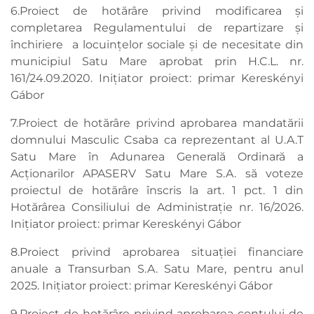
6.Proiect de hotărâre privind modificarea și
completarea Regulamentului de repartizare și
închiriere a locuințelor sociale și de necesitate din
municipiul Satu Mare aprobat prin H.C.L. nr.
161/24.09.2020. Inițiator proiect: primar Kereskényi
Gábor
7.Proiect de hotărâre privind aprobarea mandatării
domnului Masculic Csaba ca reprezentant al U.A.T
Satu Mare în Adunarea Generală Ordinară a
Acţionarilor APASERV Satu Mare S.A. să voteze
proiectul de hotărâre înscris la art. 1 pct. 1 din
Hotărârea Consiliului de Administraţie nr. 16/2026.
Inițiator proiect: primar Kereskényi Gábor
8.Proiect privind aprobarea situaţiei financiare
anuale a Transurban S.A. Satu Mare, pentru anul
2025. Inițiator proiect: primar Kereskényi Gábor
9.Proiect de hotărâre privind aprobarea contului de