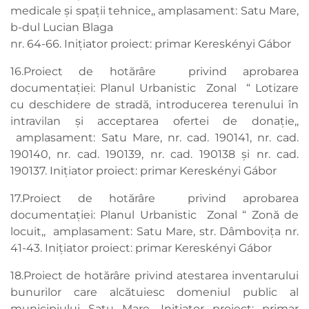
medicale și spații tehnice,, amplasament: Satu Mare,
b-dul Lucian Blaga
nr. 64-66. Inițiator proiect: primar Kereskényi Gábor
16.Proiect de hotărâre privind aprobarea
documentaţiei: Planul Urbanistic Zonal “ Lotizare
cu deschidere de stradă, introducerea terenului în
intravilan și acceptarea ofertei de donație,,
amplasament: Satu Mare, nr. cad. 190141, nr. cad.
190140, nr. cad. 190139, nr. cad. 190138 și nr. cad.
190137. Inițiator proiect: primar Kereskényi Gábor
17.Proiect de hotărâre privind aprobarea
documentaţiei: Planul Urbanistic Zonal “ Zonă de
locuit,, amplasament: Satu Mare, str. Dâmbovița nr.
41-43. Inițiator proiect: primar Kereskényi Gábor
18.Proiect de hotărâre privind atestarea inventarului
bunurilor care alcătuiesc domeniul public al
municipiului Satu Mare. Inițiator proiect: primar