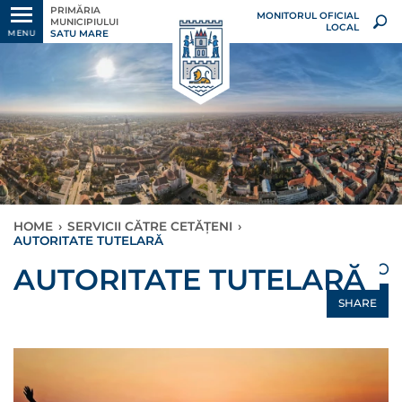
PRIMĂRIA
MONITORUL OFICIAL
MUNICIPIULUI
LOCAL
SATU MARE
MENU
HOME
›
SERVICII CĂTRE CETĂȚENI
›
AUTORITATE TUTELARĂ
×
AUTORITATE TUTELARĂ
SHARE