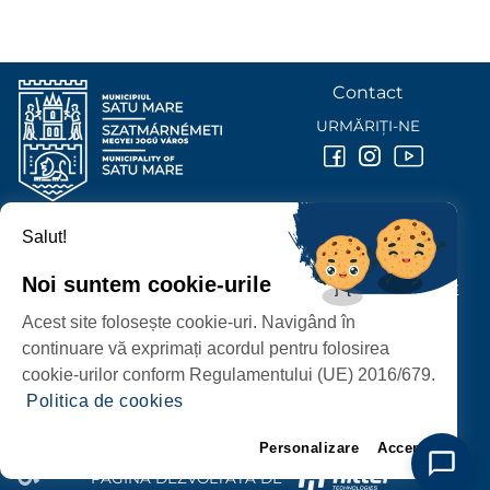
Contact
URMĂRIȚI-NE
Salut!
PRIMĂRIA MUNICIPIULUI
SATU MARE
Noi suntem cookie-urile
P-ȚA 25 OCTOMBRIE, NR. 1 CORP M, 440026 SATU MARE
Acest site folosește cookie-uri. Navigând în
PROTECȚIA DATELOR PERSONALE
continuare vă exprimați acordul pentru folosirea
cookie-urilor conform Regulamentului (UE) 2016/679.
Politica de cookies
Personalizare
Accept
PAGINĂ DEZVOLTATĂ DE