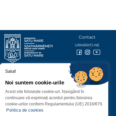
Contact
URMĂRIȚI-NE
Salut!
PRIMĂRIA MUNICIPIULUI
SATU MARE
Noi suntem cookie-urile
P-ȚA 25 OCTOMBRIE, NR. 1 CORP M, 440026 SATU MARE
Acest site folosește cookie-uri. Navigând în
PROTECȚIA DATELOR PERSONALE
continuare vă exprimați acordul pentru folosirea
cookie-urilor conform Regulamentului (UE) 2016/679.
Politica de cookies