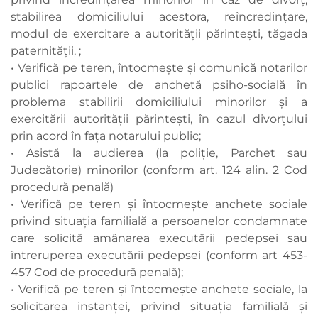
stabilirea domiciliului acestora, reîncredinţare,
modul de exercitare a autorităţii părinteşti, tăgada
paternităţii, ;
• Verifică pe teren, întocmeşte şi comunică notarilor
publici rapoartele de anchetă psiho-socială în
problema stabilirii domiciliului minorilor şi a
exercitării autorităţii părinteşti, în cazul divorţului
prin acord în faţa notarului public;
• Asistă la audierea (la poliţie, Parchet sau
Judecătorie) minorilor (conform art. 124 alin. 2 Cod
procedură penală)
• Verifică pe teren şi întocmeşte anchete sociale
privind situaţia familială a persoanelor condamnate
care solicită amânarea executării pedepsei sau
întreruperea executării pedepsei (conform art 453-
457 Cod de procedură penală);
• Verifică pe teren şi întocmeşte anchete sociale, la
solicitarea instanţei, privind situaţia familială şi