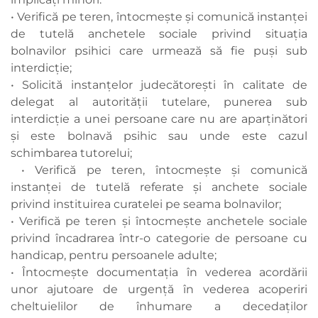
• Verifică pe teren, întocmeşte şi comunică instanței
de tutelă anchetele sociale privind situaţia
bolnavilor psihici care urmează să fie puși sub
interdicție;
• Solicită instanţelor judecătoreşti în calitate de
delegat al autorităţii tutelare, punerea sub
interdicţie a unei persoane care nu are aparţinători
şi este bolnavă psihic sau unde este cazul
schimbarea tutorelui;
• Verifică pe teren, întocmeşte şi comunică
instanţei de tutelă referate şi anchete sociale
privind instituirea curatelei pe seama bolnavilor;
• Verifică pe teren și întocmește anchetele sociale
privind încadrarea într-o categorie de persoane cu
handicap, pentru persoanele adulte;
• Întocmește documentația în vederea acordării
unor ajutoare de urgență în vederea acoperiri
cheltuielilor de înhumare a decedaților