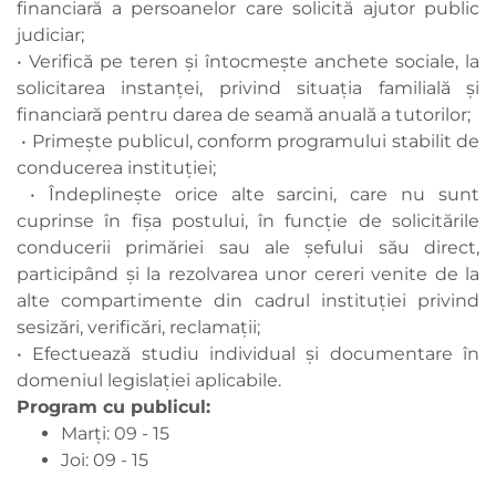
financiară a persoanelor care solicită ajutor public
judiciar;
• Verifică pe teren şi întocmeşte anchete sociale, la
solicitarea instanţei, privind situaţia familială şi
financiară pentru darea de seamă anuală a tutorilor;
• Primeşte publicul, conform programului stabilit de
conducerea instituției;
• Îndeplineşte orice alte sarcini, care nu sunt
cuprinse în fişa postului, în funcţie de solicitările
conducerii primăriei sau ale şefului său direct,
participând şi la rezolvarea unor cereri venite de la
alte compartimente din cadrul instituţiei privind
sesizări, verificări, reclamaţii;
• Efectuează studiu individual și documentare în
domeniul legislației aplicabile.
Program cu publicul:
Marți: 09 - 15
Joi: 09 - 15