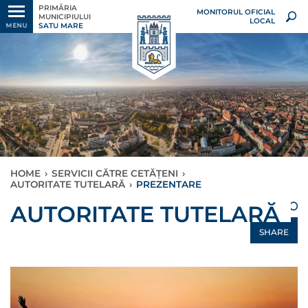
PRIMĂRIA
MONITORUL OFICIAL
MUNICIPIULUI
LOCAL
SATU MARE
MENU
HOME
›
SERVICII CĂTRE CETĂȚENI
›
AUTORITATE TUTELARĂ
›
PREZENTARE
×
AUTORITATE TUTELARĂ
SHARE