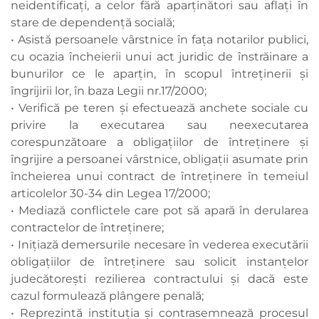
neidentificați, a celor fără aparținători sau aflați în
stare de dependență socială;
• Asistă persoanele vârstnice în faţa notarilor publici,
cu ocazia încheierii unui act juridic de înstrăinare a
bunurilor ce le aparţin, în scopul întreţinerii şi
îngrijirii lor, în baza Legii nr.17/2000;
• Verifică pe teren şi efectuează anchete sociale cu
privire la executarea sau neexecutarea
corespunzătoare a obligaţiilor de întreţinere şi
îngrijire a persoanei vârstnice, obligaţii asumate prin
încheierea unui contract de întreţinere în temeiul
articolelor 30-34 din Legea 17/2000;
• Mediază conflictele care pot să apară în derularea
contractelor de întreținere;
• Inițiază demersurile necesare în vederea executării
obligațiilor de întreținere sau solicit instanțelor
judecătorești rezilierea contractului și dacă este
cazul formulează plângere penală;
• Reprezintă instituţia şi contrasemnează procesul