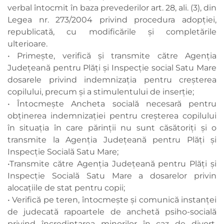
verbal întocmit în baza prevederilor art. 28, ali. (3), din
Legea nr. 273/2004 privind procedura adopţiei,
republicată, cu modificările şi completările
ulterioare.
• Primește, verifică și transmite către Agenția
Judeţeană pentru Plăți și Inspecție social Satu Mare
dosarele privind indemnizația pentru creșterea
copilului, precum și a stimulentului de inserție;
• Întocmește Ancheta socială necesară pentru
obținerea indemnizației pentru creșterea copilului
în situația în care părinții nu sunt căsătoriți și o
transmite la Agenția Judeţeană pentru Plăţi și
Inspecție Socială Satu Mare;
•Transmite către Agenția Judeţeană pentru Plăţi și
Inspecție Socială Satu Mare a dosarelor privin
alocațiile de stat pentru copii;
• Verifică pe teren, întocmeşte şi comunică instanţei
de judecată rapoartele de anchetă psiho-socială
privind încredinţarea minorilor în caz de divorţ,