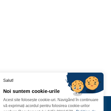
Salut!
Noi suntem cookie-urile
Acest site folosește cookie-uri. Navigând în continuare
RAMT DER STADT
Kontakt
vă exprimați acordul pentru folosirea cookie-urilor
FOLGEN SIE UNS