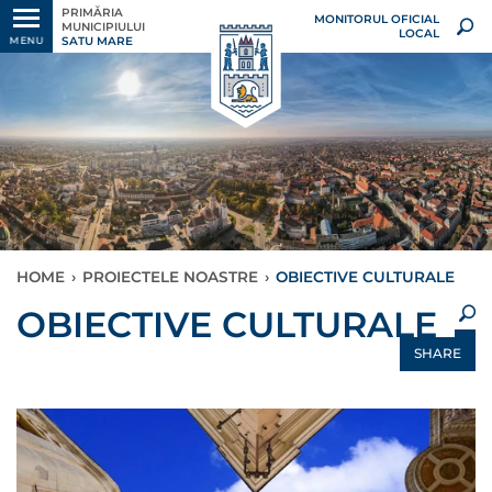
PRIMĂRIA
MONITORUL OFICIAL
MUNICIPIULUI
LOCAL
SATU MARE
MENU
HOME
›
PROIECTELE NOASTRE
›
OBIECTIVE CULTURALE
×
OBIECTIVE CULTURALE
SHARE