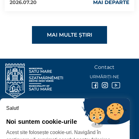
2026.07.20
MAI DEPARTE
MAI MULTE ȘTIRI
Contact
URMĂRIȚI-NE
Salut!
PRIMĂRIA MUNICIPIULUI
SATU MARE
Noi suntem cookie-urile
P-ȚA 25 OCTOMBRIE, NR. 1 CORP M, 440026 SATU MARE
Acest site folosește cookie-uri. Navigând în
PROTECȚIA DATELOR PERSONALE