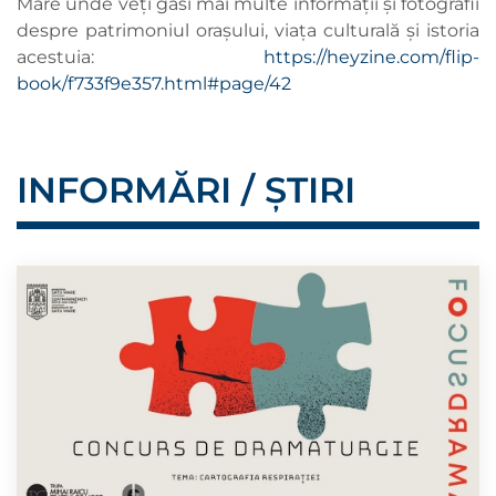
Mare unde veți găsi mai multe informații și fotografii
despre patrimoniul orașului, viața culturală și istoria
acestuia:
https://heyzine.com/flip-
book/f733f9e357.html#page/42
INFORMĂRI / ȘTIRI