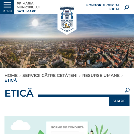
PRIMĂRIA
MONITORUL OFICIAL
MUNICIPIULUI
LOCAL
SATU MARE
MENU
HOME
›
SERVICII CĂTRE CETĂȚENI
›
RESURSE UMANE
›
ETICĂ
×
ETICĂ
SHARE