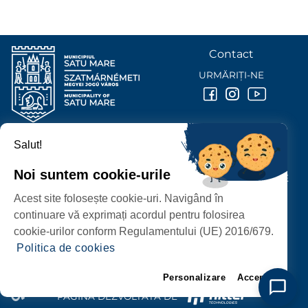
Contact
URMĂRIȚI-NE
Salut!
PRIMĂRIA MUNICIPIULUI
SATU MARE
Noi suntem cookie-urile
P-ȚA 25 OCTOMBRIE, NR. 1 CORP M, 440026 SATU MARE
Acest site folosește cookie-uri. Navigând în
PROTECȚIA DATELOR PERSONALE
continuare vă exprimați acordul pentru folosirea
cookie-urilor conform Regulamentului (UE) 2016/679.
Politica de cookies
Personalizare
Accept
PAGINĂ DEZVOLTATĂ DE