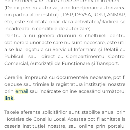
nefiind necesare toate actele enumerate in cereri.
(De ex. pentru autorizația de funcționare autorizarea
din partea altor instituții, DSP, DSVSA, IGSU, ANMAP,
etc, este solicitata doar daca activitatea/cladirea se
incadreaza in conditiile de autorizare)
Pentru a nu genera drumuri si cheltuieli pentru
obtinerera unor acte care nu sunt necesare, este util
a se lua legatura cu Serviciul Informare și Relatii cu
Publicul sau direct cu Compartimentul Control
Comercial, Autorizații de Funcționare și Transport.
Cererile, împreună cu documentele necesare, pot fi
depuse sau trimise la registratura instituţiei noastre
prin
email
sau încărcate online accesând următorul
link
.
Taxele aferente solicitărilor sunt stabilite anual prin
Hotărâre de Consiliu Local. Acestea pot fi achitate la
caseria instituției noastre, sau online prin portalul