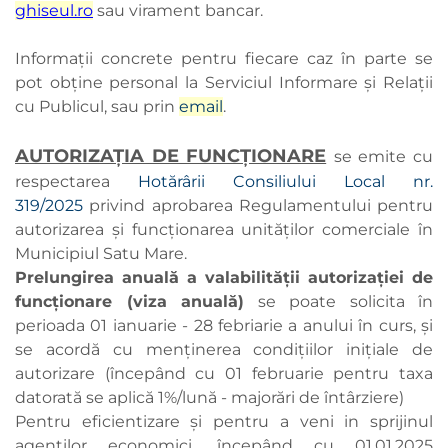
ghiseul.ro
sau virament bancar.
Informații concrete pentru fiecare caz în parte se
pot obține personal la Serviciul Informare și Relații
cu Publicul, sau prin
email
.
AUTORIZAȚIA DE FUNCȚIONARE
se emite cu
respectarea
Hotărârii Consiliului Local nr.
319/2025
privind aprobarea Regulamentului pentru
autorizarea şi funcţionarea unităţilor comerciale în
Municipiul Satu Mare.
Prelungirea anuală a valabilității autorizației de
funcționare (viza anuală)
se poate solicita în
perioada 01 ianuarie - 28 febriarie a anului în curs, și
se acordă cu menținerea condițiilor inițiale de
autorizare (începând cu 01 februarie pentru taxa
datorată se aplică 1%/lună - majorări de întârziere)
Pentru eficientizare și pentru a veni in sprijinul
agentilor economici, începând cu 01.01.2025