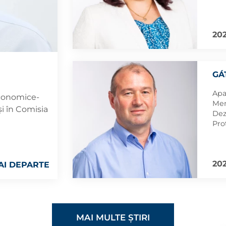
Arh
202
GÁ
Apa
conomice-
Mem
și în Comisia
Dez
Pro
Ist
202
AI DEPARTE
MAI MULTE ȘTIRI