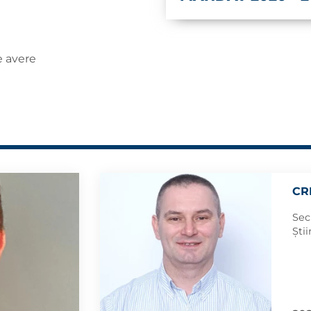
de avere
CR
Sec
Știi