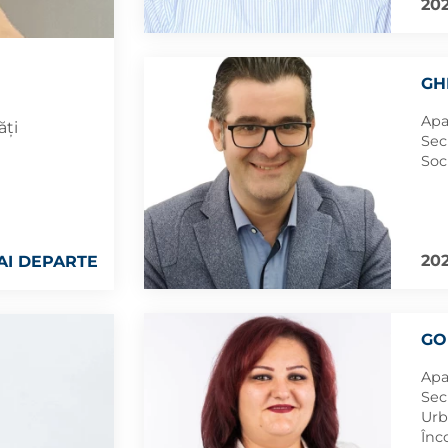
202
GH
Apa
ăți
Sec
Soc
202
AI DEPARTE
GO
Apa
Sec
Urb
Înc