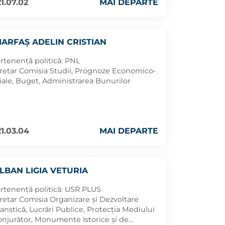
1.07.02
MAI DEPARTE
IARFAȘ ADELIN CRISTIAN
rtenență politică: PNL
retar Comisia Studii, Prognoze Economico-
iale, Buget, Administrarea Bunurilor
1.03.04
MAI DEPARTE
LBAN LIGIA VETURIA
rtenență politică: USR PLUS
retar Comisia Organizare și Dezvoltare
anstică, Lucrări Publice, Protecția Mediului
onjurător, Monumente Istorice și de