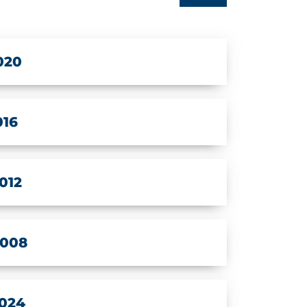
020
016
012
2008
024