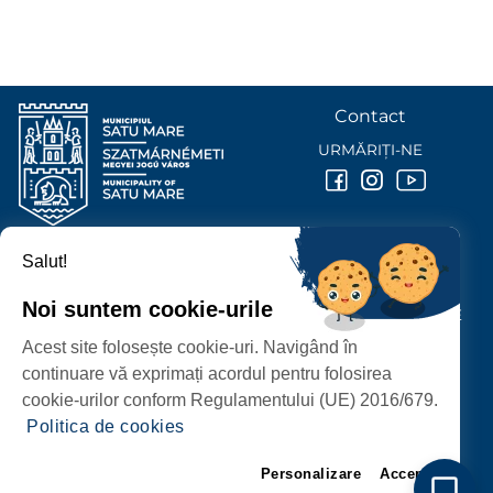
Contact
URMĂRIȚI-NE
Salut!
PRIMĂRIA MUNICIPIULUI
SATU MARE
Noi suntem cookie-urile
P-ȚA 25 OCTOMBRIE, NR. 1 CORP M, 440026 SATU MARE
Acest site folosește cookie-uri. Navigând în
PROTECȚIA DATELOR PERSONALE
continuare vă exprimați acordul pentru folosirea
cookie-urilor conform Regulamentului (UE) 2016/679.
Politica de cookies
Personalizare
Accept